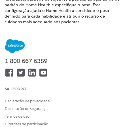
padrão do Home Health e especifique o peso. Essa
configuração ajuda o Home Health a considerar o peso
definido para cada habilidade e atribuir o recurso de
cuidados mais adequado aos pacientes.
EDIÇÕES OBRIGATÓRIAS
Disponível em: As edições
Enterprise
e
Unlimited
com
licenças de complemento do Health Cloud e do Home
Health
1-800-667-6389
PERMISSÕES NECESSÁRIAS DO USUÁRIO
Para gerenciar a política de
Conjunto de permissões de
agendamento:
administrador do Field
Service
SALESFORCE
No Iniciador de aplicativos, abra o aplicativo Field Service
Declaração de privacidade
Admin e selecione
Políticas de agendamento
.
Declaração de segurança
Selecione
Política de agendamento padrão do Home
Termos de uso
Health
.
Vá para a guia
Relacionado
.
Diretrizes de participação