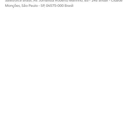
Salesforce Brasil, Av. Jornalista Roberto Marinho, 85 - 14º andar - Cidade
Monções, São Paulo - SP, 04575-000 Brasil
Field Service: Criar e gerenciar regras de trabalho do Field
Service
Field Service: Criar e gerenciar objetivos do Field Service
ESTE ARTIGO RESOLVEU SEU PROBLEMA?
Diga-nos para podermos melhorar!
Sim
Não