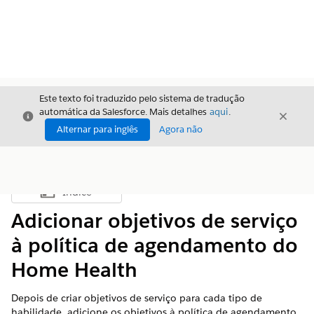
Este texto foi traduzido pelo sistema de tradução
automática da Salesforce. Mais detalhes
aqui
.
Fechar
Fecha
Fechar
Alternar para inglês
Agora não
Índice
Mostrar índice
Adicionar objetivos de serviço
à política de agendamento do
Home Health
Depois de criar objetivos de serviço para cada tipo de
habilidade, adicione os objetivos à política de agendamento