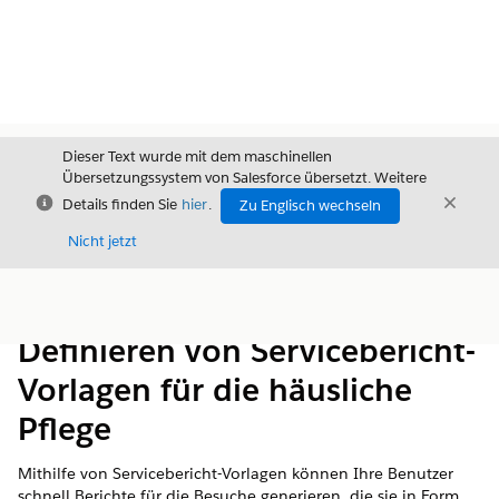
Dieser Text wurde mit dem maschinellen
Übersetzungssystem von Salesforce übersetzt. Weitere
Schließen
Schli
Details finden Sie
hier
.
Zu Englisch wechseln
Schließ
Nicht jetzt
Inhalt
Inhalt anzeigen
Definieren von Servicebericht-
Vorlagen für die häusliche
Pflege
Mithilfe von Servicebericht-Vorlagen können Ihre Benutzer
schnell Berichte für die Besuche generieren, die sie in Form