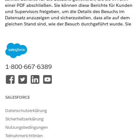
einer PDF abschließen. Sie können diese Berichte für Kunden
und Supervisors freigeben, um die Details des Besuchs im
Datensatz anzuzeigen und sicherzustellen, dass alle auf dem
gleichen Stand sind, wie der Besuch durchgeführt wurde. Sie
können Servicebericht-Vorlagen für Ihre Organisation unter
"Setup" auf der Seite "Servicebericht-Vorlagen" definieren und
dann den entsprechenden Arbeitstypen Vorlagen zuweisen.
ERFORDERLICHE EDITIONEN
1-800-667-6389
Verfügbarkeit:
Enterprise
und
Unlimited
Edition mit Health
Cloud und der Add-On-Lizenz "Häusliche Pflege"
Weitere Informationen zu Servicebericht-Vorlagen und deren
Einrichtung finden Sie im Field Service Guide unter
Erstellen
SALESFORCE
von Servicebericht-
Vorlagen.
Datenschutzerklärung
Sicherheitserklärung
KONNTEN SIE IHR PROBLEM MITHILFE DIESES ARTIKELS
Nutzungsbedingungen
LÖSEN?
Teilnahmerichtlinien
Geben Sie uns Feedback, damit wir uns verbessern können.