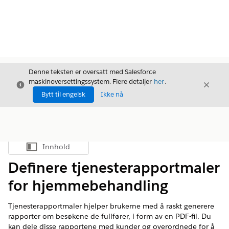
Denne teksten er oversatt med Salesforce
maskinoversettingssystem. Flere detaljer
her
.
Avslutt
Avslut
Avslutt
Bytt til engelsk
Ikke nå
Innhold
Vis innholdsfortegnelse
Definere tjenesterapportmaler
for hjemmebehandling
Tjenesterapportmaler hjelper brukerne med å raskt generere
rapporter om besøkene de fullfører, i form av en PDF-fil. Du
kan dele disse rapportene med kunder og overordnede for å