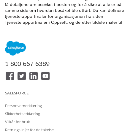
få detaljene om besøket i posten og for å sikre at alle er på
samme side om hvordan besøket ble utført. Du kan definere
tjenesterapportmaler for organisasjonen fra siden
Tjenesterapportmaler i Oppsett, og deretter tildele maler til
de riktige arbeidstypene.
NØDVENDIGE UTGAVER
Tilgjengelig i
Enterprise
og
Unlimited
Edition med Health
Cloud og tilleggslisensen Home Health
1-800-667-6389
Hvis du vil vite mer om tjenesterapportmaler og hvordan du
konfigurerer dem, kan du se
Opprette tjenesterapportmaler
i
Field Service-veiledningen.
SALESFORCE
HJALP DENNE ARTIKKELEN MED Å LØSE PROBLEMET DITT?
Personvernerklæring
La oss få vite det slik at vi kan forbedre!
Sikkerhetserklæring
Vilkår for bruk
Ja
Nei
Retningslinjer for deltakelse