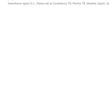
Salesforce Spain S.L., Paseo de la Castellana 79, Planta 7ª, Madrid, Spain, 
PROBLEMA?
ejorar!