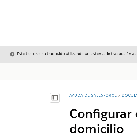
Cerrar
Este texto se ha traducido utilizando un sistema de traducción a
AYUDA DE SALESFORCE
DOCUM
Usted está aquí:
Mostrar índice de materias
Configurar 
domicilio