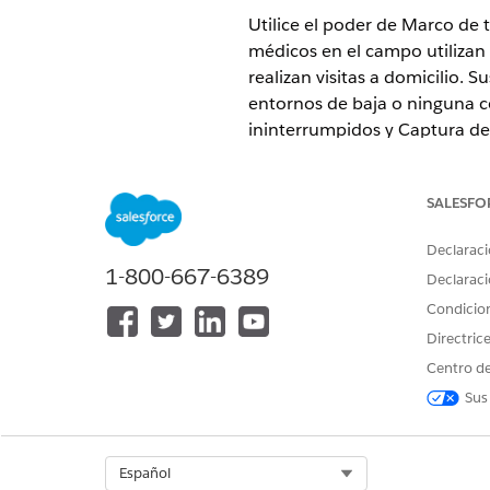
Utilice el poder de Marco de 
médicos en el campo utilizan 
realizan visitas a domicilio
entornos de baja o ninguna c
ininterrumpidos y Captura de
EDICIONES NECESARIAS
SALESFO
Disponible en:
Enterprise Editio
Declaraci
Prepare su organización para 
1-800-667-6389
Declaraci
Marco de descubrimiento base
Condicio
marco de descubrimiento,
Co
Directric
Para preparar a los facultativo
Centro de
Sus
CONSULTE TAMBIÉN:
Ayuda de Salesforce: Complet
Select Org
Español