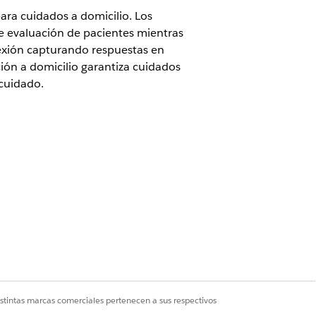
ara cuidados a domicilio. Los
de evaluación de pacientes mientras
nexión capturando respuestas en
ión a domicilio garantiza cuidados
cuidado.
a Atención a domicilio
édicos a domicilio del tipo de uso
ones
,
Preguntas de evaluación
del
.
istintas marcas comerciales pertenecen a sus respectivos