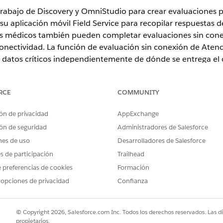
trabajo de Discovery y OmniStudio para crear evaluaciones p
su aplicación móvil Field Service para recopilar respuestas 
. Sus médicos también pueden completar evaluaciones sin co
onectividad. La función de evaluación sin conexión de Atenc
 datos críticos independientemente de dónde se entrega el 
RCE
COMMUNITY
n
y
Unlimited Edition
con Health Cloud y la licencia complementari
ón de privacidad
AppExchange
utilizar evaluaciones y configure evaluaciones de cuidados m
ón de seguridad
Administradores de Salesforce
. Para obtener instrucciones detalladas, consulte
Evaluaci
nes de uso
Desarrolladores de Salesforce
nfigurar registro de
caso para evaluación.
es de participación
Trailhead
s para utilizar la evaluación, consulte
Configuración general
 preferencias de cookies
Formación
 opciones de privacidad
Confianza
ar evaluaciones para Atención a domicilio
© Copyright 2026, Salesforce.com Inc. Todos los derechos reservados. Las d
propietarios.