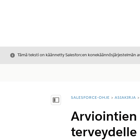
Sulje
Tämä teksti on käännetty Salesforcen konekäännösjärjestelmän avu
SALESFORCE-OHJE
ASIAKIRJA
Olet tässä:
Näytä sisällysluettelo
Arviointie
terveydelle