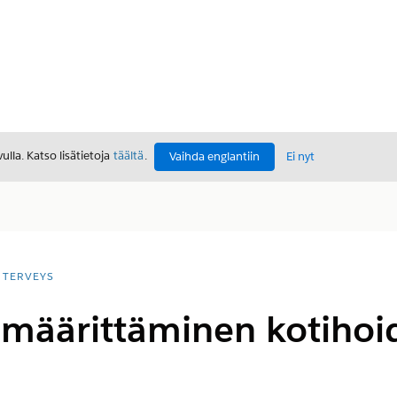
lla. Katso lisätietoja
täältä
.
Vaihda englantiin
Ei nyt
TERVEYS
n määrittäminen kotihoi