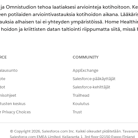
a Omnistudion tehoa laatiaksesi arviointeja kotihoitoon. Ken
en potilaiden arviointivastauksia kotihoidon aikana. Lääkäris
stauksia alhaisen tai ei-yhteyden ympäristöissä. Home Healthi
don ja kriittisten datan taltiointi riippumatta siitä, missä 
- ja
Unlimited
Edition -versiot, joissa on Health Cloud ja Home Heal
RCE
COMMUNITY
ttämään arviointeja ja määritä Home Healthcare -arviointeja
alausunto
AppExchange
ksityiskohtaiset ohjeet kohdasta
Arvioinnit
,
Discovery Frame
ote
Salesforce-pääkäyttäjät
arten
.
dot
Salesforce-kehittäjät
stelusta arvioinnin käyttöön on kohdassa
Yleinen kokoonpan
misohjeet
Trailhead
tusten keskus
Koulutus
r Privacy Choices
Trust
rviointien suorittaminen
© Copyright 2026, Salesforce.com Inc. Kaikki oikeudet pidätetään. Tavarame
Salesforce.com EMEA Limited, Keilaranta 1, 3rd floor 02150 Espoo Finland