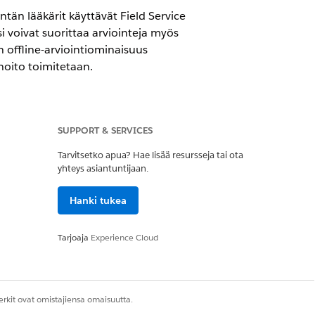
tän lääkärit käyttävät Field Service
i voivat suorittaa arviointeja myös
n offline-arviointiominaisuus
hoito toimitetaan.
th Add-on -lisäosalisenssi
SUPPORT & SERVICES
, joiden käyttötapa on Base
Tarvitsetko apua? Hae lisää resursseja tai ota
yhteys asiantuntijaan.
work Assessment Questions
,
Hanki tukea
o
.
Tarjoaja
Experience Cloud
rkit ovat omistajiensa omaisuutta.