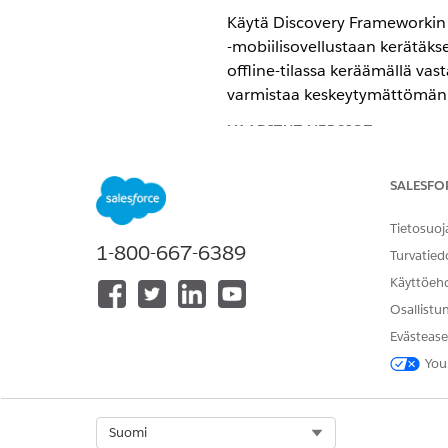
Käytä Discovery Frameworkin j
-mobiilisovellustaan kerätäkse
offline-tilassa keräämällä va
varmistaa keskeytymättömän hoi
VAADITUT VERSIOT
Käytettävissä:
Enterprise Edition
SALESFO
Valmistele organisaatiosi käy
Tietosuoj
Discovery Framework. Katso y
1-800-667-6389
Turvatied
Määritystiedosto Arviointia v
Käyttöeh
Lisätietoja lääkäreiden valmi
Osallistu
Evästease
KATSO MYÖS:
You
Salesforce-ohje: Kotihoidon a
Select Org
Suomi