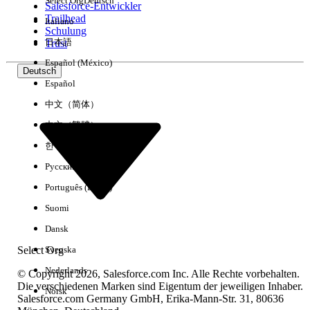
Select Org
Deutsch
Salesforce-Entwickler
Trailhead
Italiano
Erfahrung
Schulung
日本語
Trust
Español (México)
Deutsch
Español
Alle löschen
Fertig
中文（简体）
中文（繁體）
한국어
Русский
Português (Brasil)
Suomi
Dansk
Select Org
Svenska
Nederlands
© Copyright 2026, Salesforce.com Inc. Alle Rechte vorbehalten.
Die verschiedenen Marken sind Eigentum der jeweiligen Inhaber.
Norsk
Salesforce.com Germany GmbH, Erika-Mann-Str. 31, 80636
Keine Ergebnisse