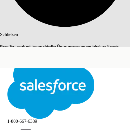
Suche
Schließen
Dieser Text wurde mit dem maschinellen Übersetzungssystem von Salesforce übersetzt.
Zu Englisch wechseln
Nicht jetzt
Weitere Details finden Sie
hier
.
Schließen
Schließen
1-800-667-6389