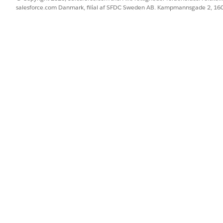
salesforce.com Danmark, filial af SFDC Sweden AB. Kampmannsgade 2, 1
er patientens behandlingsplaner under hjemmebesøg
BLEM?
 os!