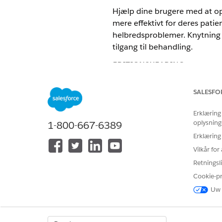
Hjælp dine brugere med at o
mere effektivt for deres pati
helbredsproblemer. Knytning 
tilgang til behandling.
EDITIONSHEADING
Integrationen af Home Health
SALESFO
omfattende handlingsplan, de
Erklæring
Tilgængelig i:
Enterprise
og
Unl
oplysning
1-800-667-6389
Erklæring
Vilkår fo
Hvis du vil opsætte Integreret b
Retningsli
Cookie-p
Hvis du vil gøre det muligt f
Uw 
Integreret behandlingsstyring
RELATED INFORMATION HTML