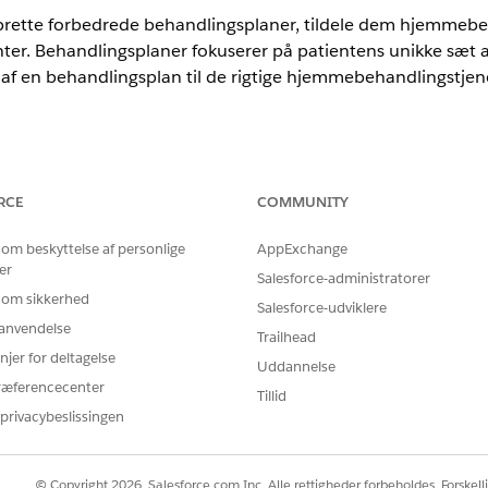
prette forbedrede behandlingsplaner, tildele dem hjemmeb
enter. Behandlingsplaner fokuserer på patientens unikke sæt 
af en behandlingsplan til de rigtige hjemmebehandlingstjene
 med Integreret behandlingsstyring gør det nemmere for di
RCE
COMMUNITY
r beskriver en patients behandlingsmål og planlagte sundhed
 om beskyttelse af personlige
AppExchange
imited
Edition med Health Cloud og tilføjelsesprogramlicensen Ho
er
Salesforce-administratorer
 om sikkerhed
Salesforce-udviklere
BRUGERTILLADELSER PÅKRÆVET
r anvendelse
Trailhead
ehandlingsstyring:
Tilladelsessættet Health 
njer for deltagelse
Uddannelse
ræferencecenter
Tillid
or dine brugere at knytte behandlingsplaner til hjemmebesøg,
privacybeslissingen
. Hvis du ønsker detaljerede instruktioner, kan du se
Integre
© Copyright 2026, Salesforce.com Inc. Alle rettigheder forbeholdes. Forskell