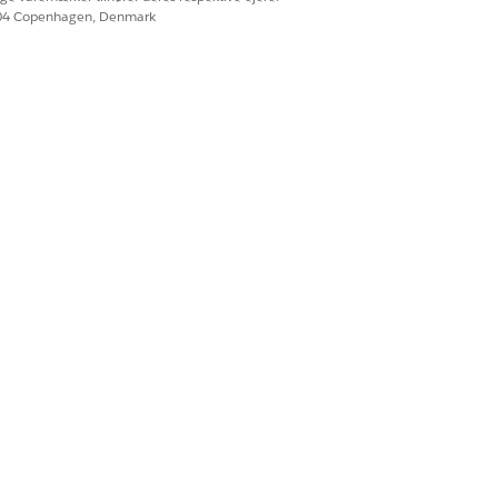
604 Copenhagen, Denmark
Ja
Nej