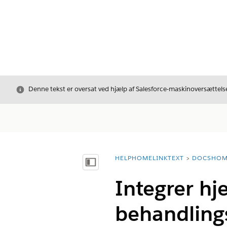
Luk
Denne tekst er oversat ved hjælp af Salesforce-maskinoversættelse
HELPHOMELINKTEXT
DOCSHOM
breadcrumbDescription
Vis indholdsfortegnelse
Integrer h
behandlings