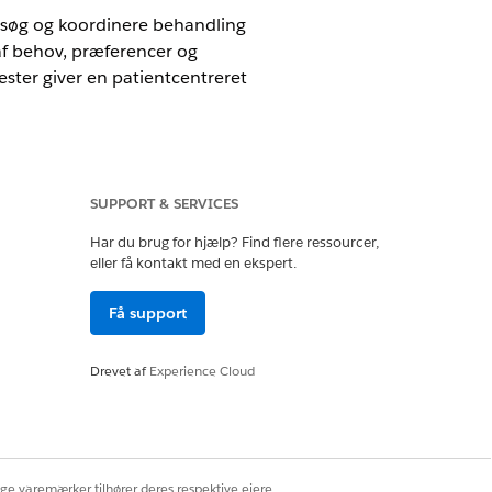
esøg og koordinere behandling
af behov, præferencer og
ster giver en patientcentreret
ne brugere at angive en
SUPPORT & SERVICES
saktiviteter.
Har du brug for hjælp? Find flere ressourcer,
me Health
eller få kontakt med en ekspert.
Få support
Cloud Foundation
Drevet af
Experience Cloud
 skal du fuldføre opsætningen af
ret behandlingshåndtering
.
ige varemærker tilhører deres respektive ejere.