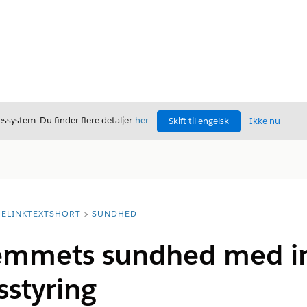
ssystem. Du finder flere detaljer
her
.
Skift til engelsk
Ikke nu
ELINKTEXTSHORT
SUNDHED
jemmets sundhed med in
styring