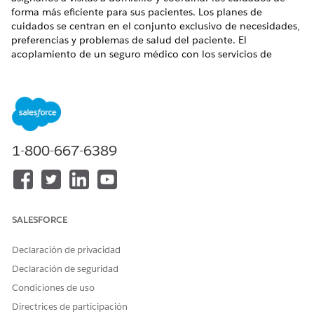
forma más eficiente para sus pacientes. Los planes de
cuidados se centran en el conjunto exclusivo de necesidades,
preferencias y problemas de salud del paciente. El
acoplamiento de un seguro médico con los servicios de
cuidados a domicilio correctos proporciona un enfoque de
cuidados centrado en el paciente.
EDICIONES NECESARIAS
La integración de Atención a domicilio con Gestión de
cuidados integrada facilita a sus usuarios la tarea de
1-800-667-6389
establecer un plan de acción integral que describa los
objetivos de cuidados de un paciente y las actividades de
salud planificadas.
Disponible en:
Enterprise Edition
y
Unlimited Edition
con
SALESFORCE
Health Cloud y la licencia complementaria Atención a
domicilio
Declaración de privacidad
Declaración de seguridad
PERMISOS DE USUARIO NECESARIOS
Condiciones de uso
Para configurar Gestión de
Conjunto de permisos
Directrices de participación
cuidados integrada: