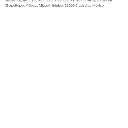
Salesforce, Inc. Calle Montes Urales 424, Lomas - Virreyes, Lomas de
Chapultepec V Secc., Miguel Hidalgo, 11000 Ciudad de México