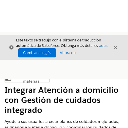
Este texto se tradujo con el sistema de traducción
automática de Salesforce. Obtenga más detalles
aquí
.
Cerrar
Cerrar
Cerrar
Cambiar a inglés
Ahora no
Índice de
Mostrar índice de materias
materias
Integrar Atención a domicilio
con Gestión de cuidados
integrado
Ayude a sus usuarios a crear planes de cuidados mejorados,
asignarlos a visitas a domicilio y coordinar los cuidados de