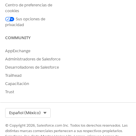
Health Cloud Foundation
Centro de preferencias de
cookies
Para permitir a sus usuarios asociar planes de cuidados con
visitas a domicilio, complete la configuración de Gestión de
Sus opciones de
cuidados integrada. Para obtener instrucciones detalladas,
privacidad
consulte
Gestión de cuidados
integrada.
COMMUNITY
CONSULTE TAMBIÉN:
AppExchange
Ayuda de Salesforce: Gestionar los planes de cuidados de
Administradores de Salesforce
pacientes durante visitas a domicilio
Desarrolladores de Salesforce
Trailhead
Capacitación
¿RESOLVIÓ ESTE ARTÍCULO SU PROBLEMA?
Trust
¡Háganos saber cómo podemos mejorar!
Sí
No
Select Org
Español (México)
© Copyright 2026, Salesforce.com Inc. Todos los derechos reservados. Las
distintas marcas comerciales pertenecen a sus respectivos propietarios.