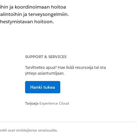
ihin ja koordinoimaan hoitoa
valintoihin ja terveysongelmiin.
lähestymistavan hoitoon.
äjiäsi laatimaan kattavan
oja.
SUPPORT & SERVICES
th Add-on -lisäosalisenssi
Tarvitsetko apua? Hae lisää resursseja tai ota
yhteys asiantuntijaan.
Hanki tukea
-käyttöoikeusjoukko
Tarjoaja
Experience Cloud
itelmia kotiinkäynteihin. Katso
rkit ovat omistajiensa omaisuutta.