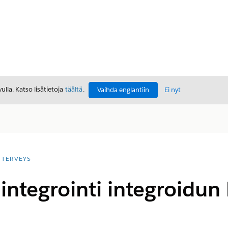
lla. Katso lisätietoja
täältä
.
Vaihda englantiin
Ei nyt
TERVEYS
integrointi integroidun