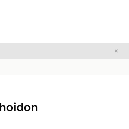
Sulje
Sulje
 hoidon