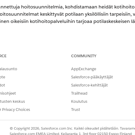
annettuja hoitosuunnitelmia, kohdistamaan heidät kotihoito
tosuunnitelmat keskittyvät potilaan yksilöllisiin tarpeisiin, 
n oikeisiin kotihoitopalveluihin tarjoaa potilaskeskeisen 
tegrointi integroidun hoidon hallinnan kanssa auttaa käytt
vaa potilaan hoitotavoitteet ja suunniteltuja terveydenhoit
RCE
COMMUNITY
- ja
Unlimited
Edition -versiot, joissa on Health Cloud ja Home Heal
alausunto
AppExchange
ote
Salesforce-pääkäyttäjät
TARVITTAVAT KÄYTTÖOIKEUDET
dot
Salesforce-kehittäjät
määrittäminen:
Health Cloud Foundation 
misohjeet
Trailhead
tusten keskus
Koulutus
ement -määritykset salliaksesi käyttäjiesi liittää hoitosuunn
r Privacy Choices
Trust
asta
Integroitu hoidon hallinta
.
© Copyright 2026, Salesforce.com Inc. Kaikki oikeudet pidätetään. Tavarame
Salesforce.com EMEA Limited, Keilaranta 1, 3rd floor 02150 Espoo Finland
itosuunnitelmien hallinta kotihoidon aikana