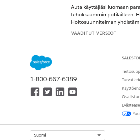
Auta käyttäjiäsi luomaan par
tehokkaammin potilailleen. Hoi
Hoitosuunnitelman yhdistämine
VAADITUT VERSIOT
Home Health -ominaisuuden in
toimintasuunnitelman, joka ku
SALESFO
Käytettävissä:
Enterprise Edition
Tietosuoj
1-800-667-6389
Turvatied
Käyttöeh
Integroidun hoidon hallinnan 
Osallistu
Evästease
Suorita Integrated Care Manag
You
yksityiskohtaiset ohjeet kohd
KATSO MYÖS:
Select Org
Suomi
Salesforce-ohje: Potilaan ho