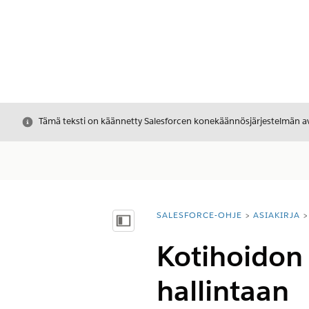
Sulje
Tämä teksti on käännetty Salesforcen konekäännösjärjestelmän avu
SALESFORCE-OHJE
ASIAKIRJA
Olet tässä:
Näytä sisällysluettelo
Kotihoidon 
hallintaan