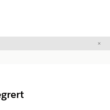
Avslut
Avslutt
grert