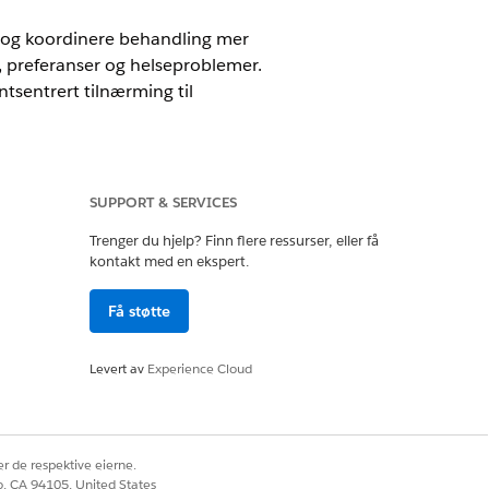
 og koordinere behandling mer
, preferanser og helseproblemer.
sentrert tilnærming til
kerne å lage en omfattende
SUPPORT & SERVICES
Trenger du hjelp? Finn flere ressurser, eller få
kontakt med en ekspert.
Få støtte
Cloud Foundation
Levert av
Experience Cloud
te behandlingsplaner til
r de respektive eierne.
co, CA 94105, United States