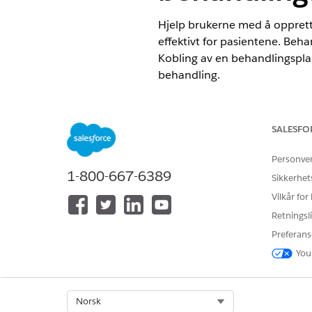
Hjelp brukerne med å oppret
effektivt for pasientene. Beh
Kobling av en behandlingspla
behandling.
NØDVENDIGE UTGAVER
Integreringen av Home Healt
SALESFO
handlingsplan som beskriver e
Personve
1-800-667-6389
Tilgjengelig i
Enterprise
og
Unli
Sikkerhet
Vilkår for
Retningsli
For å konfigurere integrert beh
Preferans
You
Fullfør oppsettet av Integrert
hjemmebesøk. Du finner detalj
Select Org
Norsk