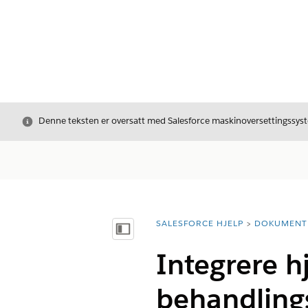
Avslutt
Denne teksten er oversatt med Salesforce maskinoversettingssyste
SALESFORCE HJELP
DOKUMENT
Du er her:
Vis innholdsfortegnelse
Integrere 
behandling