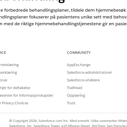
te forbedrede behandlingsplaner, tildele dem hjemmebesøk
andlingsplaner fokuserer på pasientens unike sett med behov
n med de riktige hjemmebehandlingstjenestene gir en pasient
h med Integrated Care Management gjør det enklere for bru
RCE
COMMUNITY
n pasients behandlingsmål og planlagte helseaktiviteter.
rnerklæring
AppExchange
mited
Edition med Health Cloud og tilleggslisensen Home Health
serklæring
Salesforce-administratorer
 bruk
Salesforce-utviklere
NØDVENDIGE BRUKERTILLATELSER
njer for deltakelse
Trailhead
andlingsbehandling:
Tillatelsessettet Health 
esenter for informasjonskapsler
Opplæring
r Privacy Choices
Trust
 behandlingsbehandling for å gi brukerne mulighet til å knyt
erte instruksjoner i
Integrert behandlingsledelse
.
© Copyright 2026, Salesforce.com Inc. Med enerett. Ulike varemerker tilhøre
Salesforce, Inc. Salesforce Tower, 415 Mission Street, 3rd Floor, San Francis