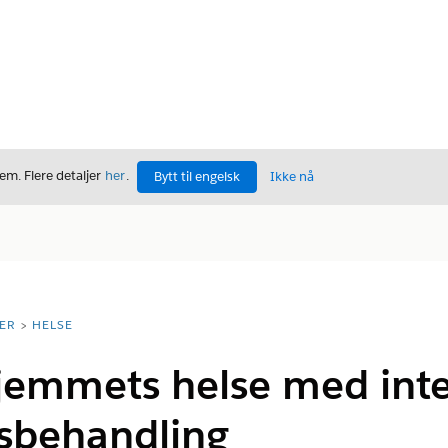
m. Flere detaljer
her
.
Bytt til engelsk
Ikke nå
ER
HELSE
hjemmets helse med inte
sbehandling