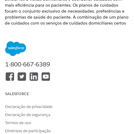
mais eficiência para os pacientes. Os planos de cuidados
focam o conjunto exclusivo de necessidades, preferências e
problemas de saúde do paciente. A combinação de um plano
de cuidados com os serviços de cuidados domiciliares certos
fornece uma abordagem centrada no paciente ao
tratamento.
EDIÇÕES OBRIGATÓRIAS
A integração do Home Health com o Gerenciamento de
cuidados integrado facilita para seus usuários a elaboração
1-800-667-6389
de um plano de ação abrangente que descreve as metas de
cuidados de um paciente e as atividades de saúde
planejadas.
Disponível em: As edições
Enterprise
e
Unlimited
com
SALESFORCE
licenças de complemento do Health Cloud e do Home
Health
Declaração de privacidade
Declaração de segurança
PERMISSÕES NECESSÁRIAS DO USUÁRIO
Termos de uso
Para configurar o
Conjunto de permissões
Diretrizes de participação
Gerenciamento de cuidados