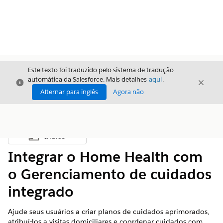
Este texto foi traduzido pelo sistema de tradução
automática da Salesforce. Mais detalhes
aqui
.
Fechar
Fecha
Fechar
Alternar para inglês
Agora não
Índice
Mostrar índice
Integrar o Home Health com
o Gerenciamento de cuidados
integrado
Ajude seus usuários a criar planos de cuidados aprimorados,
atribuí-los a visitas domiciliares e coordenar cuidados com