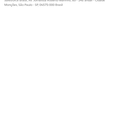
Salesforce Brasil, Av. Jornalista Roberto Marinho, 85 - 14º andar - Cidade
Monções, São Paulo - SP, 04575-000 Brasil