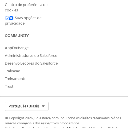
Health Cloud Foundation
integrado:
Centro de preferência de
cookies
Para permitir que seus usuários associem planos de cuidados
Suas opções de
a visitas domiciliares, conclua a configuração do
privacidade
Gerenciamento de cuidados integrado. Para obter instruções
detalhadas, consulte
Gerenciamento de cuidados integrado
.
COMMUNITY
CONSULTE TAMBÉM:
AppExchange
Ajuda do Salesforce: Gerenciar os planos de cuidados do
Administradores do Salesforce
paciente durante visitas domiciliares
Desenvolvedores do Salesforce
Trailhead
Treinamento
ESTE ARTIGO RESOLVEU SEU PROBLEMA?
Trust
Diga-nos para podermos melhorar!
Sim
Não
Select Org
Português (Brasil)
© Copyright 2026, Salesforce.com Inc. Todos os direitos reservados. Várias
marcas comerciais dos respectivos proprietários.