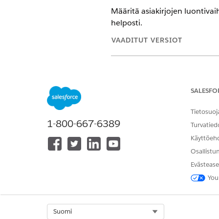
Määritä asiakirjojen luontivaih
helposti.
VAADITUT VERSIOT
Käytettävissä: Lightning Exp
Käytettävissä:
Enterprise Edi
SALESFO
lisäosalisenssi
Tietosuoj
1-800-667-6389
Turvatied
Asiakirjojen luomisen määrittä
Käyttöeh
Osallistu
Evästease
You
Ota asiakirjojen luonti käyttö
Kirjoita Määritykset-vali
Select Org
Suomi
Ota Asiakirjamallien vient