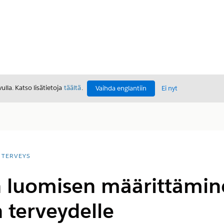
lla. Katso lisätietoja
täältä
.
Vaihda englantiin
Ei nyt
TERVEYS
en luomisen määrittämi
n terveydelle