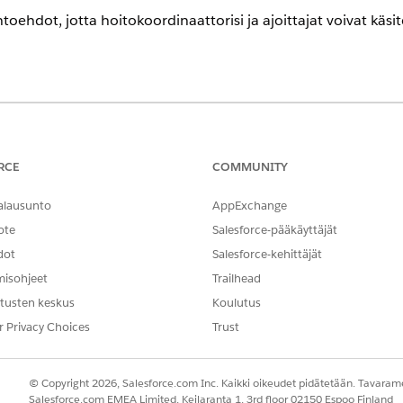
toehdot, jotta hoitokoordinaattorisi ja ajoittajat voivat käsit
eriencessa
tion
- ja
Unlimited
Edition -versiot, joissa on Health Cloud 
RCE
COMMUNITY
alausunto
AppExchange
TARVITTAVAT KÄYTTÖOIKEUDET
ote
Salesforce-pääkäyttäjät
minen:
DocGen Designer
dot
Salesforce-kehittäjät
misohjeet
Trailhead
tai
tusten keskus
Koulutus
DocGen-käyttäjä
r Privacy Choices
Trust
ön.
kon Pikahaku-kenttään
ja valitse sitten
Yleiset as
Asiakirjan luonti
© Copyright 2026, Salesforce.com Inc. Kaikki oikeudet pidätetään. Tavarame
i -vaihtoehto käyttöön.
Salesforce.com EMEA Limited, Keilaranta 1, 3rd floor 02150 Espoo Finland