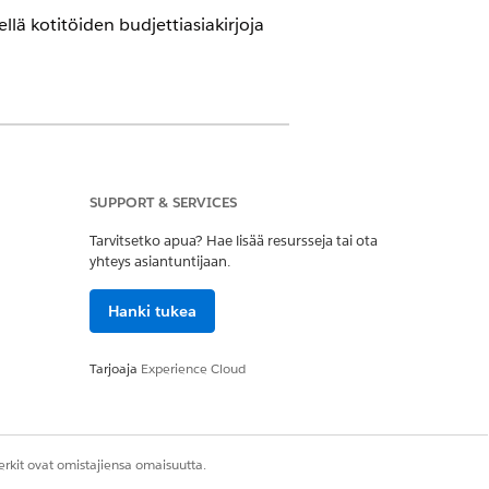
ellä kotitöiden budjettiasiakirjoja
ja Home Health Add-on -
SUPPORT & SERVICES
Tarvitsetko apua? Hae lisää resursseja tai ota
yhteys asiantuntijaan.
Hanki tukea
Tarjoaja
Experience Cloud
etukset
.
rkit ovat omistajiensa omaisuutta.