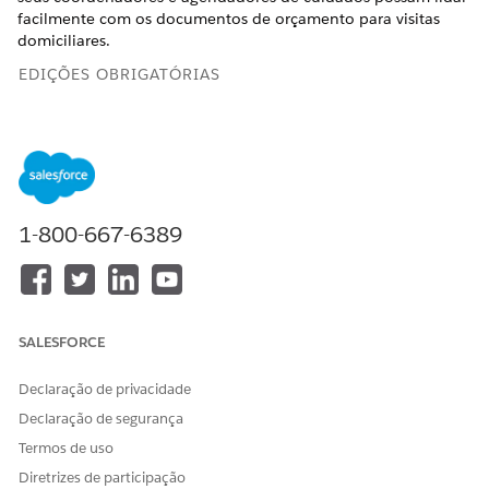
facilmente com os documentos de orçamento para visitas
domiciliares.
EDIÇÕES OBRIGATÓRIAS
Disponível em: Lightning Experience
Disponível em: As edições
Enterprise
e
Unlimited
com
licenças de complemento do Health Cloud e do Home
Health
1-800-667-6389
PERMISSÕES NECESSÁRIAS DO USUÁRIO
Para configurar a Geração
DocGen Designer
de documento:
ou
SALESFORCE
Usuário do DocGen
Declaração de privacidade
Habilite Geração de documento.
Declaração de segurança
Em Configuração, na caixa Busca rápida, insira
Termos de uso
Geração de
e selecione
Configurações
documento
Diretrizes de participação
gerais
.