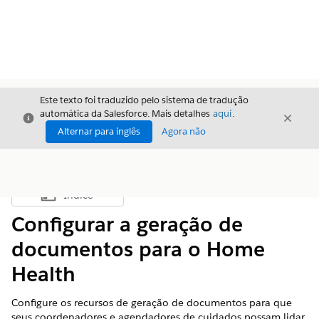
Este texto foi traduzido pelo sistema de tradução
automática da Salesforce. Mais detalhes
aqui
.
Fechar
Fecha
Fechar
Alternar para inglês
Agora não
Índice
Mostrar índice
Configurar a geração de
documentos para o Home
Health
Configure os recursos de geração de documentos para que
seus coordenadores e agendadores de cuidados possam lidar