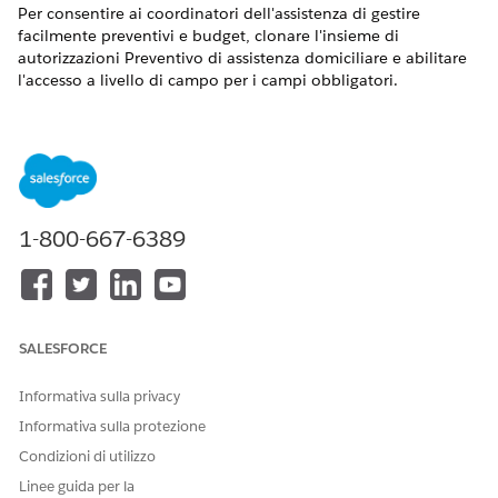
Per consentire ai coordinatori dell'assistenza di gestire
facilmente preventivi e budget, clonare l'insieme di
autorizzazioni Preventivo di assistenza domiciliare e abilitare
l'accesso a livello di campo per i campi obbligatori.
VERSIONI (EDITION) RICHIESTE
Disponibile nelle versioni: Lightning Experience
Disponibile in:
Enterprise Edition
e
Unlimited Edition
con
Health Cloud e la licenza aggiuntiva Assistenza domiciliare
1-800-667-6389
AUTORIZZAZIONI UTENTE RICHIESTE
Per clonare e aggiornare gli
Gestisci profili e insiemi di
insiemi di autorizzazioni:
autorizzazioni
SALESFORCE
Da Imposta, nella casella Ricerca veloce, immettere
Informativa sulla privacy
e quindi selezionare
Insiemi di autorizzazioni
Informativa sulla protezione
Insiemi di autorizzazioni
.
Condizioni di utilizzo
Fare clic
su Clona
accanto all'insieme di autorizzazioni
Preventivo di assistenza domiciliare.
Linee guida per la