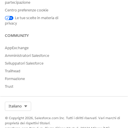
Immettere un nome, un nome API e una descrizione per
partecipazione
l'insieme di autorizzazioni clonato.
Centro preferenze cookie
Salvare le modifiche.
Le tue scelte in materia di
Nella pagina Insiemi di autorizzazioni, selezionare
privacy
l'insieme di autorizzazioni clonato e accedere a
Impostazioni oggetti.
COMMUNITY
Accedere a questi oggetti e abilitare l'accesso in lettura
per questi campi.
AppExchange
OGGETTO
CAMPO
Amministratori Salesforce
Condizione rettifica
Valore booleano
Sviluppatori Salesforce
attributo
Trailhead
Valore data ora
Formazione
Valore data
Trust
Valore doppio
Valore intero
Select Org
Italiano
Valore stringa
© Copyright 2026, Salesforce.com Inc. Tutti i diritti riservati. Vari marchi di
Registro errori transazione
Categoria
proprietà dei rispettivi titolari.
reddito
record correlato