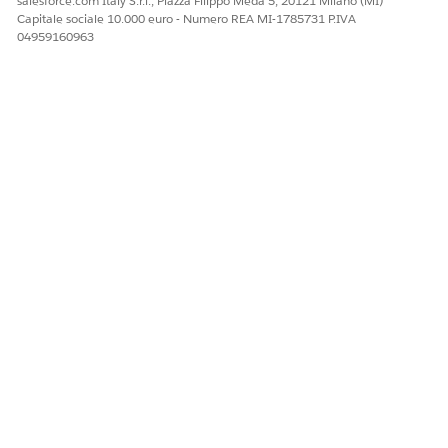
salesforce.com Italy S.r.l., Piazza Filippo Meda 5, 20121 Milano (MI)
Capitale sociale 10.000 euro - Numero REA MI-1785731 P.IVA
Attributo di classificazione
Attributo ereditato
04959160963
dei prodotti
sostituito
Preventivo
Account per preventivo
Fattura a
Stato calcolo
Data di fine
Totale complessivo
Spedisci a
Stato
Risultato convalida
Voce preventivo
Azione preventivo
Accedere a questi oggetti e abilitare l'accesso Visualizza
tutto.
Incontro clinico