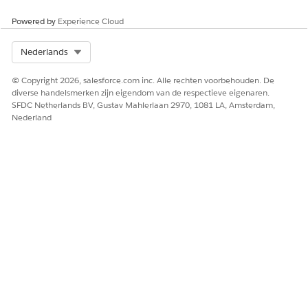
Kenmerk
Overschreven
Powered by
Experience Cloud
Productclassificatie
overgenomen kenmerk
Offerte
Account voor offerte
Select Org
Nederlands
Factureren aan
© Copyright 2026, salesforce.com inc. Alle rechten voorbehouden. De
Berekeningsstatus
diverse handelsmerken zijn eigendom van de respectieve eigenaren.
SFDC Netherlands BV, Gustav Mahlerlaan 2970, 1081 LA, Amsterdam,
Einddatum
Nederland
Algemene totaal
Verzenden aan
Status
Validatieresultaat
Offerteregelitem
Offerteactie
Ga naar deze objecten en schakel de toegang Alles
weergeven in.
Klinische ontmoeting
Gezondheidstoestand