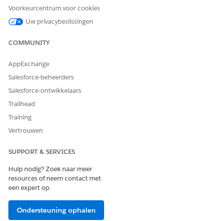
Geef een naam, een API-naam en een beschrijving op
Voorkeurcentrum voor cookies
voor de gekloonde machtigingenset.
Uw privacybeslissingen
Sla uw wijzigingen op.
Selecteer op de pagina Machtigingensets de gekloonde
COMMUNITY
machtigingenset en ga naar Objectinstellingen.
Ga naar deze objecten en schakel leestoegang in voor
AppExchange
deze velden.
Salesforce-beheerders
OBJECT
VELD
Salesforce-ontwikkelaars
Aanpassingsvoorwaarde
Booleaanse waarde
Trailhead
kenmerk
Datumtijdwaarde
Training
Datumwaarde
Vertrouwen
Dubbele waarde
SUPPORT & SERVICES
Waarde van geheel getal
Hulp nodig? Zoek naar meer
Tekenreekswaarde
resources of neem contact met
een expert op.
Foutlogboek voor
Categorie
Omzettransacties
Ondersteuning ophalen
Gerelateerde record