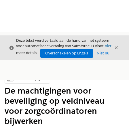
Deze tekst werd vertaald aan de hand van het systeem
voor automatische vertaling van Salesforce. U vindt
hier
Sluiten
Sluite
Sluiten
meer details.
Overschakelen op Engels
Niet nu
Inhoudsopgave
Inhoudsopgave weergeven
De machtigingen voor
beveiliging op veldniveau
voor zorgcoördinatoren
bijwerken