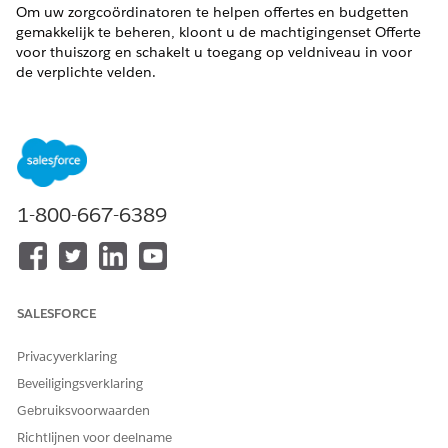
Om uw zorgcoördinatoren te helpen offertes en budgetten
gemakkelijk te beheren, kloont u de machtigingenset Offerte
voor thuiszorg en schakelt u toegang op veldniveau in voor
de verplichte velden.
VEREISTE EDITIONS
Beschikbaar in: Lightning Experience
Beschikbaar in:
Enterprise
en
Unlimited
Edition met Health
Cloud en de uitbreidingslicentie Home Health Add-on
1-800-667-6389
BENODIGDE GEBRUIKERSMACHTIGINGEN
Machtigingensets klonen en
Profielen en
bijwerken:
machtigingensets beheren
SALESFORCE
Geef vanuit Set-up in het vak Snel zoeken de tekst
Privacyverklaring
op en selecteer vervolgens
Machtigingensets
Beveiligingsverklaring
Machtigingensets
.
Gebruiksvoorwaarden
Klik op
Klonen
naast de machtigingenset Offerte voor
thuisgezondheid.
Richtlijnen voor deelname