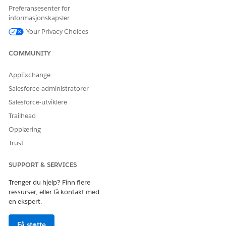
Lagre endringene.
Preferansesenter for
Velg det klonede tillatelsessettet på Tillatelsessett-siden,
informasjonskapsler
og gå til Objektinnstillinger.
Your Privacy Choices
Gå til disse objektene, og aktiver Lese-tilgang for disse
feltene.
COMMUNITY
OBJEKT
FELT
AppExchange
Attributtjusteringsbetingel
Boolsk verdi
se
Salesforce-administratorer
Datoklokkeslettverdi
Salesforce-utviklere
Datoverdi
Trailhead
Dobbeltverdi
Opplæring
Heltallsverdi
Trust
Strengverdi
SUPPORT & SERVICES
Omsetningstransaksjonsfei
Kategori
Trenger du hjelp? Finn flere
llogg
ressurser, eller få kontakt med
Relatert post
en ekspert.
Attributt for
Overstyrt, arvede attributt
produktklassifisering
Få støtte