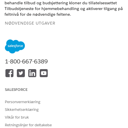
behandle tilbud og budsjettering kloner du tillatelsessettet
Tilbudstjeneste for hjemmebehandling og aktiverer tilgang på
feltnivå for de nødvendige feltene.
NØDVENDIGE UTGAVER
Tilgjengelig i Lightning Experience
Tilgjengelig i
Enterprise
og
Unlimited
Edition med Health
Cloud og tilleggslisensen Home Health
1-800-667-6389
NØDVENDIGE BRUKERTILLATELSER
For å klone og oppdatere
Behandle profiler og
tillatelsessett:
tillatelsessett
SALESFORCE
Skriv
i Hurtigsøk-feltet under Oppsett,
Tillatelsessett
og velg deretter
Tillatelsessett
.
Personvernerklæring
Klikk på
Klone
ved siden av tillatelsessettet
Sikkerhetserklæring
Starttilstandstilbud.
Vilkår for bruk
Skriv inn et navn, et API-navn og en beskrivelse av det
klonede tillatelsessettet.
Retningslinjer for deltakelse