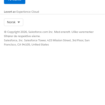
Tilbud
Konto for tilbud
Levert av
Experience Cloud
Fakturer til
Beregningsstatus
Select Org
Norsk
Sluttdato
© Copyright 2026, Salesforce.com Inc. Med enerett. Ulike varemerker
Totalsum
tilhører de respektive eierne.
Salesforce, Inc. Salesforce Tower, 415 Mission Street, 3rd Floor, San
Send til
Francisco, CA 94105, United States
Status
Valideringsresultat
Tilbudslinjeelement
Tilbudshandling
Gå til disse objektene, og aktiver Vise alle-tilgangen.
Klinisk møte
Tilstand
Forespørsel om medisin
Allergiintoleranser
Immunisering av pasienter