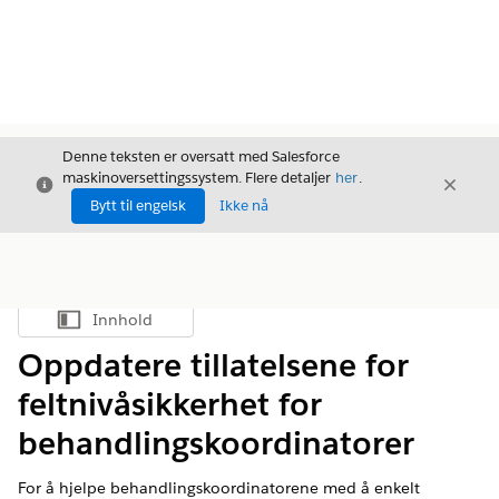
Denne teksten er oversatt med Salesforce
maskinoversettingssystem. Flere detaljer
her
.
Avslutt
Avslut
Avslutt
Bytt til engelsk
Ikke nå
Innhold
Vis innholdsfortegnelse
Oppdatere tillatelsene for
feltnivåsikkerhet for
behandlingskoordinatorer
For å hjelpe behandlingskoordinatorene med å enkelt