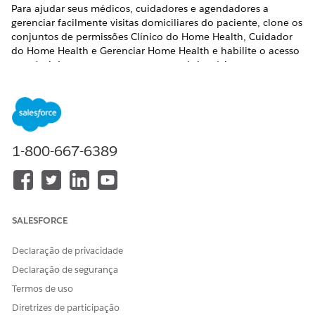
Para ajudar seus médicos, cuidadores e agendadores a
gerenciar facilmente visitas domiciliares do paciente, clone os
conjuntos de permissões Clínico do Home Health, Cuidador
do Home Health e Gerenciar Home Health e habilite o acesso
em nível de campo para os campos obrigatórios.
EDIÇÕES OBRIGATÓRIAS
Disponível em: Lightning Experience
Disponível em: As edições
Enterprise
e
Unlimited
com
1-800-667-6389
licenças de complemento do Health Cloud e do Home
Health
PERMISSÕES NECESSÁRIAS DO USUÁRIO
SALESFORCE
Para clonar e atualizar
Gerenciar perfis e conjuntos
conjuntos de permissões:
de permissão
Declaração de privacidade
Declaração de segurança
Em Configuração, na caixa Busca rápida, insira
Conjuntos
Termos de uso
de permissões
e selecione
Conjuntos de permissões
.
Clique em
Clonar
ao lado do conjunto de permissões
Diretrizes de participação