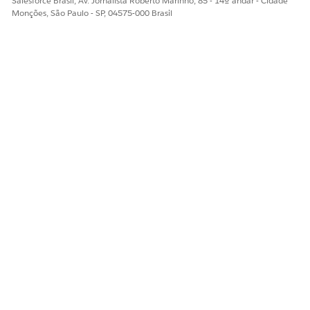
Salesforce Brasil, Av. Jornalista Roberto Marinho, 85 - 14º andar - Cidade
Monções, São Paulo - SP, 04575-000 Brasil
Acesso em nível de campo para clínicos, cuidadores e
agendadores
Habilite o acesso em nível de campo para esses campos
ao configurar as permissões para seus médicos,
cuidadores e agendadores.
ESTE ARTIGO RESOLVEU SEU PROBLEMA?
Diga-nos para podermos melhorar!
Sim
Não