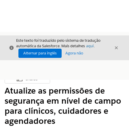
Este texto foi traduzido pelo sistema de tradução
automática da Salesforce. Mais detalhes
aqui
.
Fechar
Fecha
Fechar
Alternar para inglês
Agora não
Índice
Mostrar índice
Atualize as permissões de
segurança em nível de campo
para clínicos, cuidadores e
agendadores