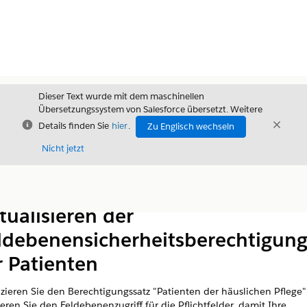
Dieser Text wurde mit dem maschinellen
Übersetzungssystem von Salesforce übersetzt. Weitere
Schließen
Schli
Details finden Sie
hier
.
Zu Englisch wechseln
Schließ
Nicht jetzt
Inhalt
Inhalt anzeigen
tualisieren der
ldebenensicherheitsberechtigun
r Patienten
zieren Sie den Berechtigungssatz "Patienten der häuslichen Pflege
ieren Sie den Feldebenenzugriff für die Pflichtfelder, damit Ihre