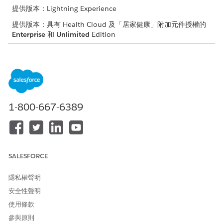
提供版本：Lightning Experience
提供版本：具有 Health Cloud 及「居家健康」附加元件授權的
Enterprise
和
Unlimited
Edition
需要的使用者權限
複製和更新權限集:
管理設定檔和權限集
進入「設定」，在「快速尋找」方塊中輸入
，然後選取
權限集
1-800-667-6389
「
權限集
」。
按一下「居家健康病患」權限集旁的「
複製」
。
輸入複製權限集的名稱、API 名稱和描述。
儲存您的變更。
在「權限集」頁面上,選取複製的權限集,然後移至「物件設
SALESFORCE
定」。
前往
病患欄位級存取權
中提及的每個物件,然後啟用提及的存取
隱私權聲明
權。
安全性聲明
儲存您的變更。
若要將複製的權限集指派給照護協調員,請移至「管理指派」,然
使用條款
後按一下「
新增指派」。
參與原則
選取相關使用者,然後按一下「
指派」。