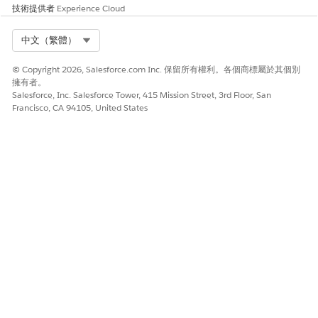
技術提供者
Experience Cloud
Select Org
中文（繁體）
© Copyright 2026, Salesforce.com Inc. 保留所有權利。各個商標屬於其個別
擁有者。
Salesforce, Inc. Salesforce Tower, 415 Mission Street, 3rd Floor, San
Francisco, CA 94105, United States