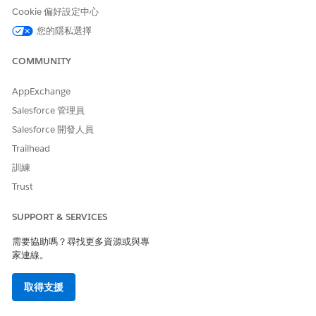
Cookie 偏好設定中心
按一下「
完成
」。
您的隱私選擇
您的病患現在可以管理其居家造訪。
病患的欄位級存取權
COMMUNITY
當您為病患設定權限時,啟用這些欄位的欄位級存取權。
AppExchange
Salesforce 管理員
Salesforce 開發人員
此文章是否解決您的問題？
Trailhead
請讓我們知道，以便我們改進！
訓練
是
否
Trust
SUPPORT & SERVICES
需要協助嗎？尋找更多資源或與專
家連線。
取得支援