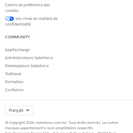
automatisée de commandes
Gérer les soins à domicile
Centre de préférence des
et de factures :
cookies
ET
Vos choix en matière de
Ensemble d'autorisations
confidentialité
Gérer la tarification et la
facturation
COMMUNITY
ET
AppExchange
Ensemble d'autorisations
Administrateurs Salesforce
Administrateur de la
Développeurs Salesforce
facturation
Trailhead
ET
Formation
Ensemble d'autorisations
Confiance
Utilisateur des opérations de
facturation
ET
Select Org
Français
Ensemble d'autorisations
Utilisateur du service client
© Copyright 2026, Salesforce.com Inc. Tous droits réservés. Les autres
marques appartiennent à leurs propriétaires respectifs.
de Billing