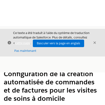
Ce texte a été traduit à l’aide du système de traduction
automatique de Salesforce. Plus de détails, consultez
Fermer
Ferme
<
cette page
.
Basculer vers la page en anglais
Fermer
Pas maintenant
Table des
Afficher la table des matières
matières
Configuration de la création
automatisée de commandes
et de factures pour les visites
de soins à domicile