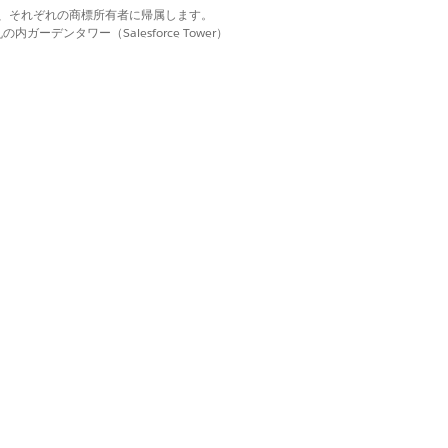
d. それぞれの商標は、それぞれの商標所有者に帰属します。
ーデンタワー（Salesforce Tower）
セット
ザーの請求」権限セット
理者」権限セット
ンタイム」権限セット
s from Billing Transactions (請求ト
スケジュールの作成)」権限セット