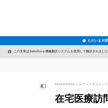
閉じる
この文章は Salesforce 機械翻訳システムを使用して翻訳されまし
SALESFORCE ヘルプ
ドキュメント
詳細情報:
目次を表示
在宅医療訪