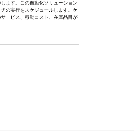
善します。この自動化ソリューション
ッチの実行をスケジュールします。ケ
のサービス、移動コスト、在庫品目が
ライセンス、Revenue Cloud Advancedラ
ット
理」権限セット