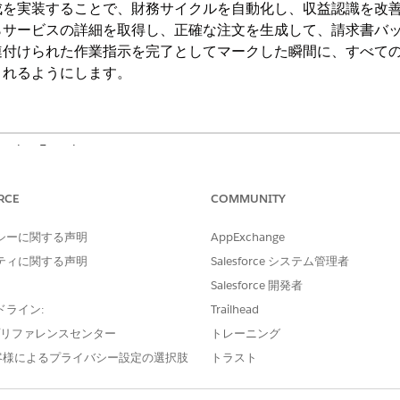
成を実装することで、財務サイクルを自動化し、収益認識を改
らサービスの詳細を取得し、正確な注文を生成して、請求書バ
連付けられた作業指示を完了としてマークした瞬間に、すべて
されるようにします。
ng Experience
dのEnterprise EditionおよびUnlimited Edition(Home Health
d Billingアドオンライセンス付属)
RCE
COMMUNITY
シーに関する声明
AppExchange
ティに関する声明
Salesforce システム管理者
る
「在宅医療の管理」権限セ
Salesforce 開発者
および
ドライン:
Trailhead
e プリファレンスセンター
トレーニング
「価格設定および請求の管
客様によるプライバシー設定の選択肢
トラスト
および