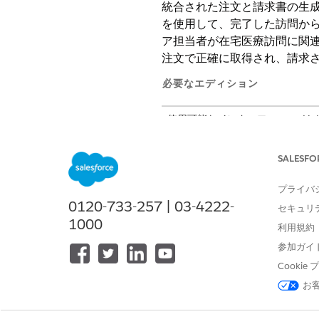
統合された注文と請求書の生
を使用して、完了した訪問か
ア担当者が在宅医療訪問に関
注文で正確に取得され、請求
必要なエディション
使用可能なインターフェース: Lightni
使用可能なエディション: Health Clou
イセンス、またはRevenue Clou
SALESFO
プライバ
必要なユーザー権限
0120-733-257 | 03-4222-
セキュリ
注文と請求書の自動作成を設定す
1000
利用規約
参加ガイ
Cooki
お