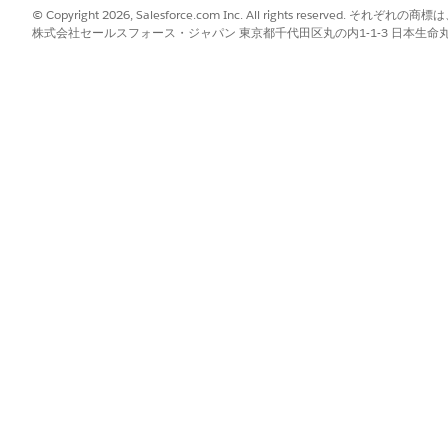
「請求管理者」権限セット
© Copyright 2026, Salesforce.com Inc. All rights reserve
株式会社セールスフォース・ジャパン 東京都千代田区丸の内1-1-3 日本生命丸の内ガ
および
「請求業務ユーザー」権限
および
「カスタマーサービスユー
および
「コンテキストサービス管
および
「コンテキストサービスラ
および
「Create Billing Schedule
ランザクションからの請求
および