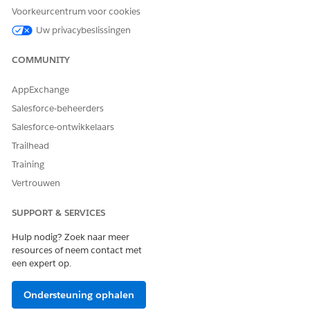
orders en facturen instellen:
Thuisgezondheid beheren
Voorkeurcentrum voor cookies
Uw privacybeslissingen
EN
Machtigingenset Prijzen en
COMMUNITY
facturering beheren
AppExchange
EN
Salesforce-beheerders
Machtigingenset
Salesforce-ontwikkelaars
Factuurbeheerder
Trailhead
EN
Training
Gebruikersmachtigingenset
Vertrouwen
Billing Operations
EN
SUPPORT & SERVICES
Gebruikersmachtigingenset
Hulp nodig? Zoek naar meer
Klantenservice voor
resources of neem contact met
facturering
een expert op.
EN
Ondersteuning ophalen
Machtigingenset Beheerder