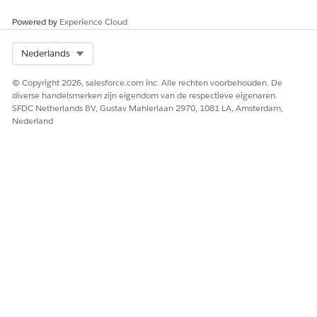
Context Service
Powered by
Experience Cloud
EN
Machtigingenset
Select Org
Nederlands
Contextserviceruntime
© Copyright 2026, salesforce.com inc. Alle rechten voorbehouden. De
EN
diverse handelsmerken zijn eigendom van de respectieve eigenaren.
SFDC Netherlands BV, Gustav Mahlerlaan 2970, 1081 LA, Amsterdam,
Factureringsschema's maken
Nederland
op basis van
factureringstransacties
EN
Machtigingenset Facturen
genereren vanuit API voor
factureringsschema
EN
Machtigingenset
PlaceOrder-API
EN