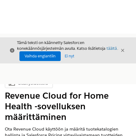
Tämä teksti on käännetty Salesforcen
konekäännösjärjestelmän avulla. Katso lisätietoja
täältä
.
Sulje
Sulje
Sulje
Vaihda englantiin
Ei nyt
Sisällysluettelo
Näytä sisällysluettelo
Revenue Cloud for Home
Health -sovelluksen
määrittäminen
Ota Revenue Cloud käyttöön ja määritä tuotekatalogien
hallinta ja Salesforce Pricing virtaviivaistamaan tuotteiden,