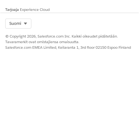
kohteet kotihoidon aikana.
Tarjoaja
Experience Cloud
KATSO MYÖS:
Select Org
Suomi
Salesforce-ohje: Aloitussivun vierailujen tarjousten ja
© Copyright 2026, Salesforce.com Inc. Kaikki oikeudet pidätetään.
budjetointien hallinta
Tavaramerkit ovat omistajiensa omaisuutta.
Salesforce-ohje: Revenue Cloud
Salesforce.com EMEA Limited, Keilaranta 1, 3rd floor 02150 Espoo Finland
RATKAISIKO TÄMÄ ARTIKKELI ONGELMASI?
Anna palautetta, jotta voimme kehittyä!
Kyllä
Ei