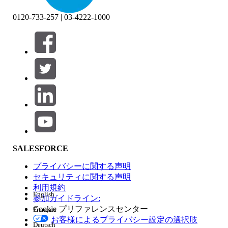
0120-733-257 | 03-4222-1000
絞り込み条件 (0)
絞り込み条件を選択
追加
製品エリア
SALESFORCE
機能の影響
プライバシーに関する声明
セキュリティに関する声明
利用規約
English
参加ガイドライン:
Cookie プリファレンスセンター
Français
エディション
お客様によるプライバシー設定の選択肢
Deutsch