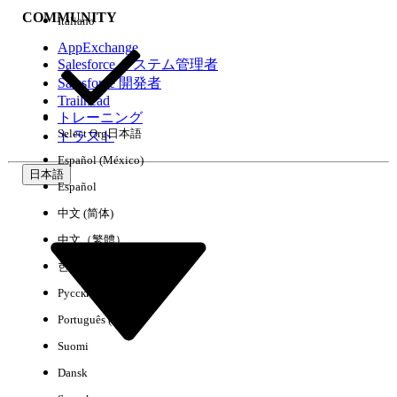
COMMUNITY
Italiano
AppExchange
Salesforce システム管理者
Salesforce 開発者
環境
Trailhead
トレーニング
Select Org
日本語
トラスト
Español (México)
日本語
Español
すべてクリア
完了
中文 (简体)
中文（繁體）
한국어
Русский
Português (Brasil)
Suomi
Dansk