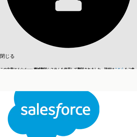
目次を表示
目次
検索
閉じる
この文章は Salesforce 機械翻訳システムを使用して翻訳されました。詳細は
こちら
をご参
英語に切り替える
今はしません
照ください。
閉じる
閉じる