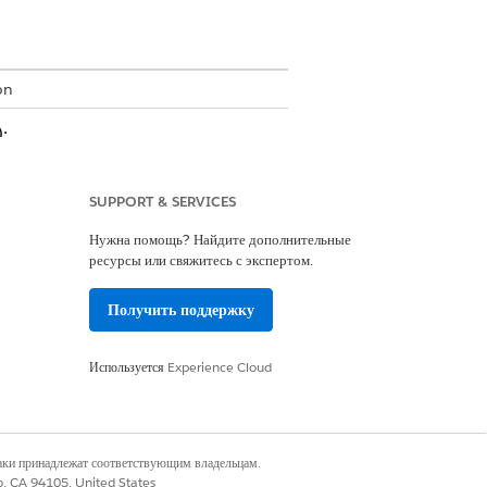
on
:
 проверку при изменении статуса
оток под названием «Обновить проверенные
SUPPORT & SERVICES
сещения на дому». Этот поток определяет,
Нужна помощь? Найдите дополнительные
ресурсы или свяжитесь с экспертом.
ату, время и расположение начала или
ы по уходу.
Получить поддержку
Используется
Experience Cloud
е приложение Field Service Mobile
и «Завершено» соответственно.
наки принадлежат соответствующим владельцам.
онное посещение на дому» вместе с
co, CA 94105, United States