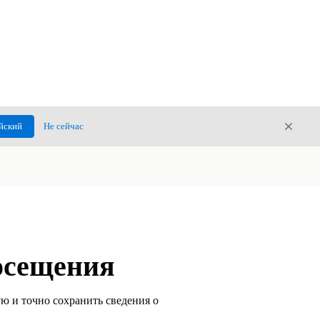
Закры
йский
Не сейчас
Закрыт
осещения
ю и точно сохранить сведения о