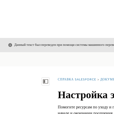
Закрыть
Данный текст был переведен при помощи системы машинного перево
СПРАВКА SALESFORCE
ДОКУМ
Вы находитесь здесь:
Показать содержание
Настройка 
Помогите ресурсам по уходу и 
начале и окончании посещения.