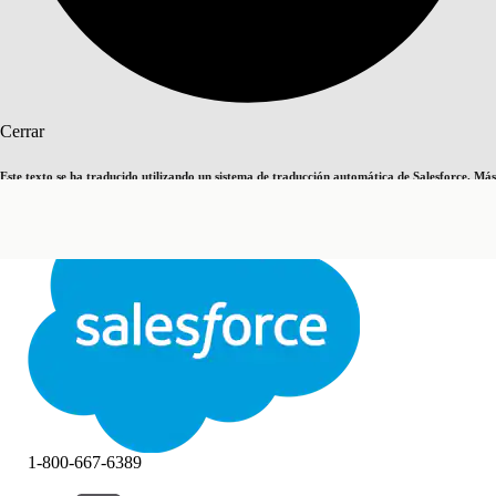
Buscar
Cerrar
Este texto se ha traducido utilizando un sistema de traducción automática de Salesforce. Más
Cambiar a inglés
Ahora no
información
aquí
.
Cerrar
Cerrar
1-800-667-6389