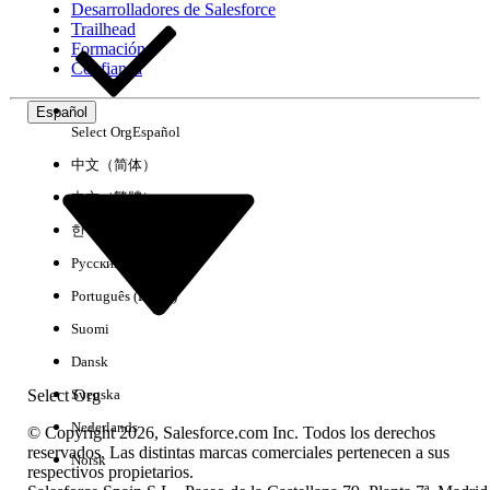
Desarrolladores de Salesforce
Trailhead
Experiencia
Formación
Confianza
Español
Select Org
Español
Borrar todo
Listo
中文（简体）
中文（繁體）
한국어
Русский
Português (Brasil)
Suomi
Dansk
Select Org
Svenska
Nederlands
© Copyright 2026, Salesforce.com Inc. Todos los derechos
reservados. Las distintas marcas comerciales pertenecen a sus
Norsk
respectivos propietarios.
No hay resultados