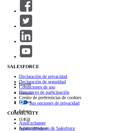
Filtros (0)
SELECCIONAR FILTROS
Agregar
Área de productos
Repercusión de función
SALESFORCE
Declaración de privacidad
Declaración de seguridad
English
Condiciones de uso
Directrices de participación
Français
Centro de preferencias de cookies
Deutsch
Sus opciones de privacidad
Edición
Italiano
COMMUNITY
日本語
AppExchange
Administradores de Salesforce
Español (México)