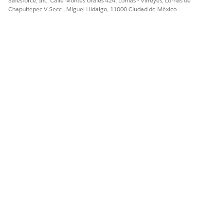
Salesforce, Inc. Calle Montes Urales 424, Lomas - Virreyes, Lomas de
Sí
No
Chapultepec V Secc., Miguel Hidalgo, 11000 Ciudad de México