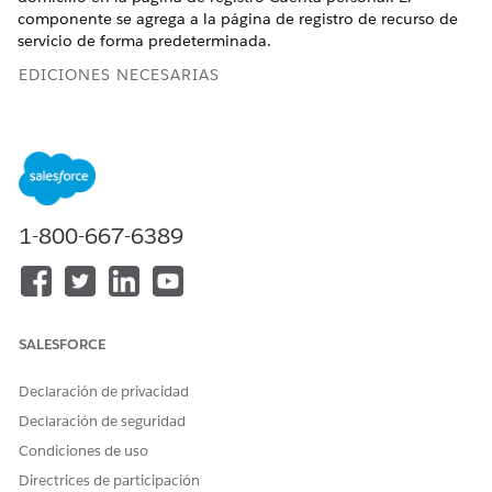
componente se agrega a la página de registro de recurso de
servicio de forma predeterminada.
EDICIONES NECESARIAS
Disponible en:
Enterprise Edition
y
Unlimited Edition
con
Health Cloud y la licencia complementaria Atención a
domicilio
PERMISOS DE USUARIO NECESARIOS
1-800-667-6389
Para actualizar páginas
Conjunto de permisos
Administrador de Health
Cloud
Y
SALESFORCE
Personalizar aplicación
Declaración de privacidad
Abra un registro de cuenta personal existente y seleccione
Declaración de seguridad
Modificar página
en el menú
Configuración
.
Condiciones de uso
Coloque el componente
Visitas de Atención
a domicilio
Directrices de participación
en un lugar apropiado.