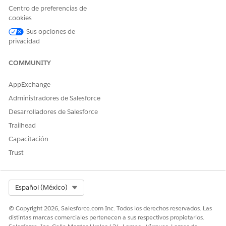
Centro de preferencias de
cookies
Sus opciones de
privacidad
Recomendamos crear una ficha para
SUGERENCIA
COMMUNITY
colocar este componente.
AppExchange
Guarde sus cambios.
Administradores de Salesforce
Haga clic en
Activación
.
Desarrolladores de Salesforce
Haga clic en
Predeterminado de aplicación
y haga clic en
Asignar como predeterminado
de aplicación.
Trailhead
Seleccione
Cuidados a domicilio
y haga clic en
Siguiente
Capacitación
Seleccione
Escritorio
y haga clic en
Siguiente
.
Trust
Guarde sus asignaciones.
Select Org
Español (México)
¿RESOLVIÓ ESTE ARTÍCULO SU PROBLEMA?
© Copyright 2026, Salesforce.com Inc. Todos los derechos reservados. Las
¡Háganos saber cómo podemos mejorar!
distintas marcas comerciales pertenecen a sus respectivos propietarios.