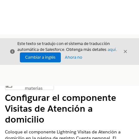
Este texto se tradujo con el sistema de traducción
automática de Salesforce. Obtenga más detalles
aquí
.
Cerrar
Cerrar
Cerrar
Cambiar a inglés
Ahora no
Índice de
Mostrar índice de materias
materias
Configurar el componente
Visitas de Atención a
domicilio
Coloque el componente Lightning Visitas de Atención a
domicilio en la página de registro Cuenta personal. El