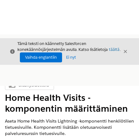
Tämä teksti on käännetty Salesforcen
konekäännösjärjestelmän avulla. Katso lisätietoja
täältä
.
Sulje
Sulje
Sulje
Vaihda englantiin
Ei nyt
Sisällysluettelo
Näytä sisällysluettelo
Home Health Visits -
komponentin määrittäminen
Aseta Home Health Visits Lightning -komponentti henkilötilien
tietuesivuille. Komponentti lisätään oletusarvoisesti
palveluresurssin tietuesivulle.