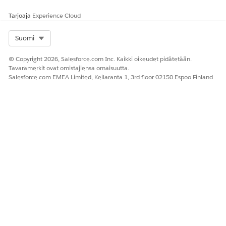
Tarjoaja
Experience Cloud
Select Org
Suomi
© Copyright 2026, Salesforce.com Inc. Kaikki oikeudet pidätetään.
Tavaramerkit ovat omistajiensa omaisuutta.
Salesforce.com EMEA Limited, Keilaranta 1, 3rd floor 02150 Espoo Finland