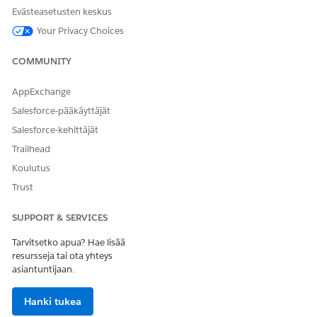
Evästeasetusten keskus
Suosittelemme luomaan välilehden, johon tämä
VIHJE
Your Privacy Choices
komponentti lisätään.
COMMUNITY
Tallenna muutoksesi.
AppExchange
Napsauta
Aktivointi
.
Napsauta
Sovelluksen oletus
ja napsauta
Kohdista
Salesforce-pääkäyttäjät
sovelluksen oletusasetukseksi
.
Salesforce-kehittäjät
Valitse
aloitussivun terveys
ja napsauta
Seuraava
Trailhead
Valitse
tietokone
ja napsauta
Seuraava
.
Tallenna kohdistuksesi.
Koulutus
Trust
SUPPORT & SERVICES
RATKAISIKO TÄMÄ ARTIKKELI ONGELMASI?
Tarvitsetko apua? Hae lisää
Anna palautetta, jotta voimme kehittyä!
resursseja tai ota yhteys
asiantuntijaan.
Kyllä
Ei
Hanki tukea