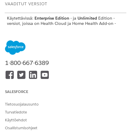
VAADITUT VERSIOT
Käytettävissä:
Enterprise Edition
- ja
Unlimited
Edition -
versiot, joissa on Health Cloud ja Home Health Add-on -
lisäosalisenssi
TARVITTAVAT KÄYTTÖOIKEUDET
Sivujen päivittäminen
Health Cloud Admin -
käyttöoikeusjoukko
1-800-667-6389
AND
Sovelluksen mukautusoikeus
Avaa olemassa oleva henkilötilitietue ja valitse
SALESFORCE
Määritykset-valikosta
Muokkaa sivua
.
Aseta
Home Health Visits
-komponentti sopivaan
Tietosuojalausunto
paikkaan.
Turvatiedote
Käyttöehdot
Osallistumisohjeet