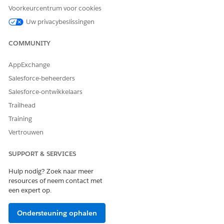
Voorkeurcentrum voor cookies
Uw privacybeslissingen
U wordt aangeraden om een tabblad te maken om
TIP
COMMUNITY
deze component in te plaatsen.
AppExchange
Sla uw wijzigingen op.
Salesforce-beheerders
Klik op
Activering
.
Salesforce-ontwikkelaars
Klik op
Standaardinstelling voor app
en klik op
Toewijzen
als standaardinstelling
voor app.
Trailhead
Selecteer
Home Health
en klik op
Volgende
Training
Selecteer
Desktop
en klik op
Volgende
.
Vertrouwen
Sla uw toewijzingen op.
SUPPORT & SERVICES
Hulp nodig? Zoek naar meer
HEEFT DIT ARTIKEL UW PROBLEEM OPGELOST?
resources of neem contact met
een expert op.
Laat ons weten wat we kunnen doen om te verbeteren!
Ja
Nee
Ondersteuning ophalen