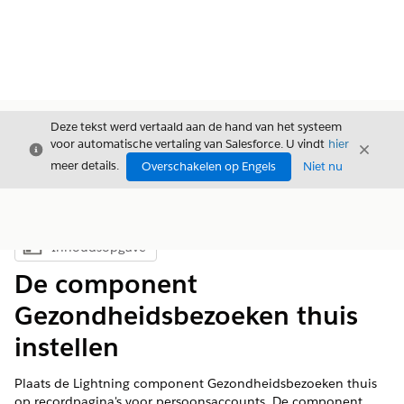
Deze tekst werd vertaald aan de hand van het systeem
voor automatische vertaling van Salesforce. U vindt
hier
Sluiten
Sluite
Sluiten
meer details.
Overschakelen op Engels
Niet nu
Inhoudsopgave
Inhoudsopgave weergeven
De component
Gezondheidsbezoeken thuis
instellen
Plaats de Lightning component Gezondheidsbezoeken thuis
op recordpagina's voor persoonsaccounts. De component