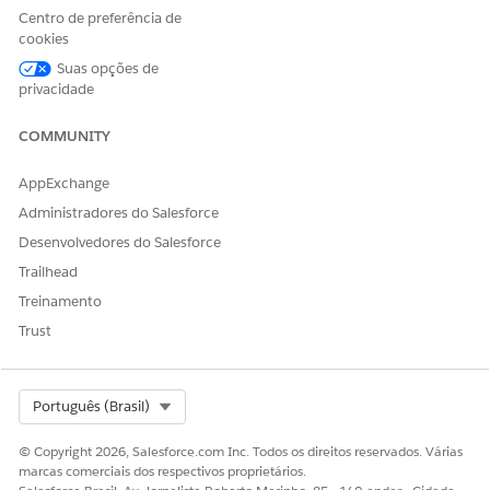
Centro de preferência de
cookies
Suas opções de
Recomendamos criar uma guia para colocar esse
DICA
privacidade
componente.
COMMUNITY
Salve suas alterações.
AppExchange
Clique em
Ativação
.
Clique em
Padrão do aplicativo
e clique em
Atribuir como
Administradores do Salesforce
padrão do aplicativo
.
Desenvolvedores do Salesforce
Selecione
Home Health
e clique em
Avançar
Trailhead
Selecione
Desktop
e clique em
Avançar
.
Treinamento
Salve suas atribuições.
Trust
ESTE ARTIGO RESOLVEU SEU PROBLEMA?
Select Org
Português (Brasil)
Diga-nos para podermos melhorar!
© Copyright 2026, Salesforce.com Inc. Todos os direitos reservados. Várias
Sim
Não
marcas comerciais dos respectivos proprietários.