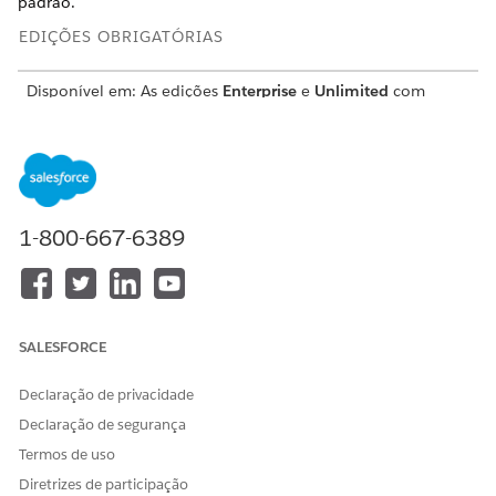
padrão.
EDIÇÕES OBRIGATÓRIAS
Disponível em: As edições
Enterprise
e
Unlimited
com
licenças de complemento do Health Cloud e do Home
Health
PERMISSÕES NECESSÁRIAS DO USUÁRIO
Para atualizar páginas
Conjunto de permissões de
1-800-667-6389
Administrador do Health
Cloud
E
Personalizar aplicativo
SALESFORCE
Abra um registro de conta pessoal existente e selecione
Declaração de privacidade
Editar página
no menu de
Configuração
.
Declaração de segurança
Coloque o componente
Visitas domiciliares
em um local
adequado.
Termos de uso
Diretrizes de participação