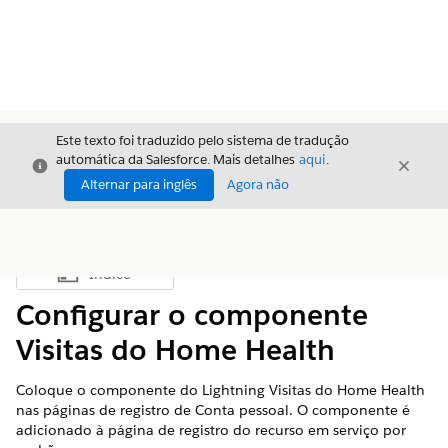
Este texto foi traduzido pelo sistema de tradução
automática da Salesforce. Mais detalhes
aqui
.
Fechar
Fecha
Fechar
Alternar para inglês
Agora não
Índice
Mostrar índice
Configurar o componente
Visitas do Home Health
Coloque o componente do Lightning Visitas do Home Health
nas páginas de registro de Conta pessoal. O componente é
adicionado à página de registro do recurso em serviço por