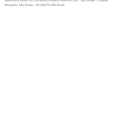
Salesforce Brasil, Av. Jornalista Roberto Marinho, 85 - 14º andar - Cidade
Monções, São Paulo - SP, 04575-000 Brasil