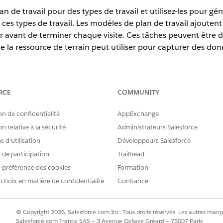
 de travail pour des types de travail et utilisez-les pour gén
ces types de travail. Les modèles de plan de travail ajoutent 
er avant de terminer chaque visite. Ces tâches peuvent être d
e la ressource de terrain peut utiliser pour capturer des do
prise
et
Unlimited
avec Health Cloud, et la licence complémentair
RCE
COMMUNITY
il pour Soins à domicile
on de confidentialité
AppExchange
s plans de travail à partir de modèles de plan de travail, vous de
n relative à la sécurité
Administrateurs Salesforce
 d’utilisation
Développeurs Salesforce
de travail pour Soins à domicile
s de participation
Trailhead
èle de plan de travail représente un groupe de tâches qu'une resso
 préférence des cookies
Formation
 choix en matière de confidentialité
Confiance
lan de travail pour Soins à domicile
modèle de plan de travail est représentée en utilisant les enregis
d'entrée d'étape de travail associé.
© Copyright 2026, Salesforce.com Inc. Tous droits réservés. Les autres marqu
Salesforce.com France SAS – 3 Avenue Octave Gréard – 75007 Paris
tion de plan de travail pour Soins à domicile