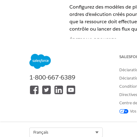
Configurez des modèles de plan
ordres d'exécution créés pour 
que la ressource doit effectu
contrôle ou lancer des flux qu
ÉDITIONS REQUISES
Disponible avec : éditions
Enter
SALESFO
Activation des plans de trava
Déclarati
Pour créer automatiquement de
1-800-667-6389
Déclaratio
dans Configuration.
Conditions
Création de modèles de plan 
Directive
Chaque enregistrement de mod
cadre d'une visite.
Centre de
Vos
Créer des entrées Modèle de p
Chaque tâche du groupe d'un 
travail et leur enregistrement 
Select Org
Français
Définition de règles de sélec