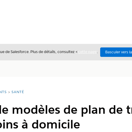
ue de Salesforce. Plus de détails, consultez <
cette page
.
Basculer vers l
NTS
SANTÉ
de modèles de plan de tr
oins à domicile