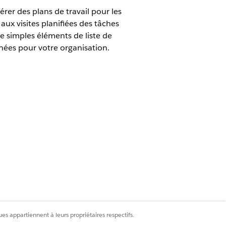
érer des plans de travail pour les
aux visites planifiées des tâches
e simples éléments de liste de
nnées pour votre organisation.
e Home Health
vez au préalable activer le paramètre
urce sur site doit effectuer dans le
trements d'entrée du modèle de plan de
es appartiennent à leurs propriétaires respectifs.