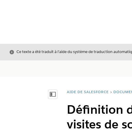
Fermer
Ce texte a été traduit à l’aide du système de traduction automatiq
AIDE DE SALESFORCE
DOCUME
Vous êtes ici :
Afficher la table des matières
Définition 
visites de s