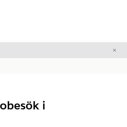
Stäng
Stäng
sobesök i