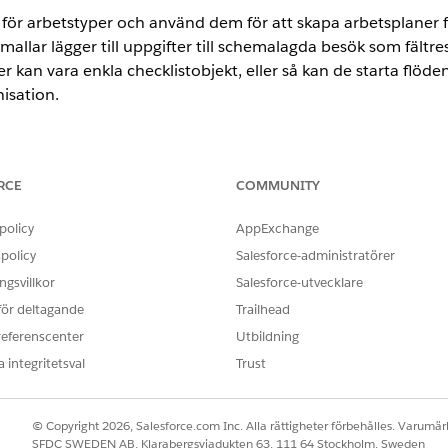
för arbetstyper och använd dem för att skapa arbetsplaner f
allar lägger till uppgifter till schemalagda besök som fältre
r kan vara enkla checklistobjekt, eller så kan de starta flöd
nisation.
limited
Editions med Health Cloud och tilläggslicensen Home Heal
RCE
COMMUNITY
mhälsa
policy
AppExchange
tsplaner från arbetsplanmallar måste du först aktivera inställningen
policy
Salesforce-administratörer
hemhälsa
gsvillkor
Salesforce-utvecklare
 representerar en grupp av uppgifter som en fältresurs måste utföra
 för deltagande
Trailhead
allar för hemhälsa
referenscenter
Utbildning
splanmalls grupp representeras med hjälp av posterna för arbetspla
 integritetsval
Trust
 arbetsplan för hemhälsa
an avgör när du använder arbetsplanmallar för att skapa arbetsplaner
© Copyright 2026, Salesforce.com Inc. Alla rättigheter förbehålles. Varumärk
SFDC SWEDEN AB, Klarabergsviadukten 63, 111 64 Stockholm, Sweden
a fält i arbetsorderposter och skapar sedan arbetsplaner från malla