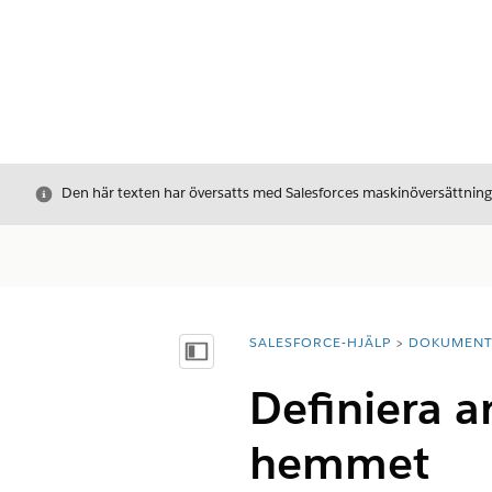
Stäng
Den här texten har översatts med Salesforces maskinöversättnin
SALESFORCE-HJÄLP
DOKUMEN
Du är här:
Visa innehållsförteckning
Definiera a
hemmet