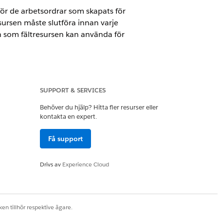
ör de arbetsordrar som skapats för
sursen måste slutföra innan varje
en som fältresursen kan använda för
th
SUPPORT & SERVICES
Behöver du hjälp? Hitta fler resurser eller
kontakta en expert.
 i Inställningar.
Få support
 som en del av ett besök.
Drivs av
Experience Cloud
nmallar och deras associerade post för
 för arbetsordrar. Health Cloud
en tillhör respektive ägare.
r om dessa värden matchar de