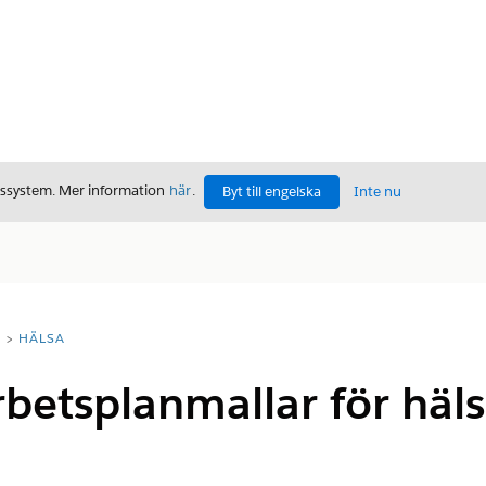
gssystem. Mer information
här
.
Byt till engelska
Inte nu
T
HÄLSA
rbetsplanmallar för häl