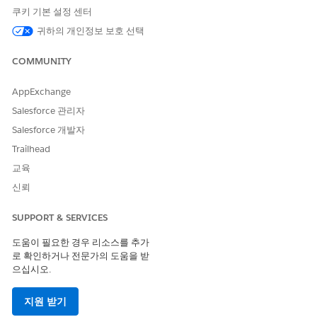
쿠키 기본 설정 센터
IndustriesHCCarePlanManager Flexcard
귀하의 개인정보 보호 선택
개인 계정, 사례 또는 임상 서비스 요청 레코드 페이지에
IndustriesHCCarePlanManager FlexCard를 배치합니다. 이
COMMUNITY
FlexCard 및 하위 카드에 환자의 케어 계획과 조건, 사회적 결정
인자, 목표, 작업 계획, 해당 케어 계획을 구성하는 중재가 표시
됩니다. 케어 계획 구성 요소를 보려면 확장할 각 케어 계획의
AppExchange
를 클릭합니다. 사용자는
새 케어 계획
버튼을 사용하여 평
Salesforce 관리자
가, 케어 공백 및 케어 계획 템플릿을 사용하여 케어 계획을 만
Salesforce 개발자
드는 Omniscript를 시작할 수 있습니다.
Trailhead
교육
신뢰
SUPPORT & SERVICES
도움이 필요한 경우 리소스를 추가
로 확인하거나 전문가의 도움을 받
으십시오.
지원 받기