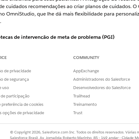
 de cuidados recomendações ao criar planos de cuidados. 
no OmniStudio, que lhe dá mais flexibilidade para personali
.
iotecas de intervenção de meta de problema (PGI)
ições para problemas, metas e intervenções que você possa u
s modelos ajudam seus gerentes de cuidados a criar rapidame
RCE
COMMUNITY
r criar manualmente cada seção do plano de cuidados do ze
iblioteca de PGI também ajudam a reduzir o número de regist
o de privacidade
AppExchange
aprimorar a consistência de dados entre registros.
ão de segurança
Administradores do Salesforce
e uso
Desenvolvedores do Salesforce
s de participação
Trailhead
 preferência de cookies
Treinamento
dos no Gerenciamento de cuidados integrado, você pode iden
s opções de privacidade
Trust
 um período especificado. Os gerentes de cuidados podem c
clínicas usando um OmniScript, que faz parte do OmniStudi
iá-las manualmente.
© Copyright 2026, Salesforce.com Inc. Todos os direitos reservados. Várias m
Salesforce Brasil, Av. Jornalista Roberto Marinho, 85 - 14º andar - Cidade M