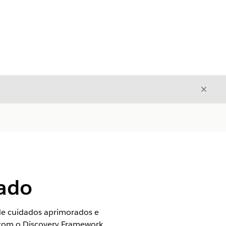
Fecha
Fechar
rado
de cuidados aprimorados e
o com o Discovery Framework