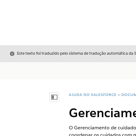
Fechar
Este texto foi traduzido pelo sistema de tradução automática da 
AJUDA DO SALESFORCE
DOCUM
Você está aqui:
Mostrar índice
Gerenciame
O Gerenciamento de cuidados 
coordenar os cuidados com ma