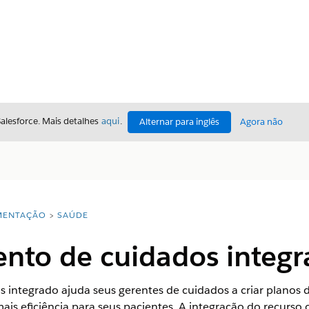
Salesforce. Mais detalhes
aqui
.
Alternar para inglês
Agora não
ENTAÇÃO
SAÚDE
nto de cuidados integ
integrado ajuda seus gerentes de cuidados a criar planos 
is eficiência para seus pacientes. A integração do recurs