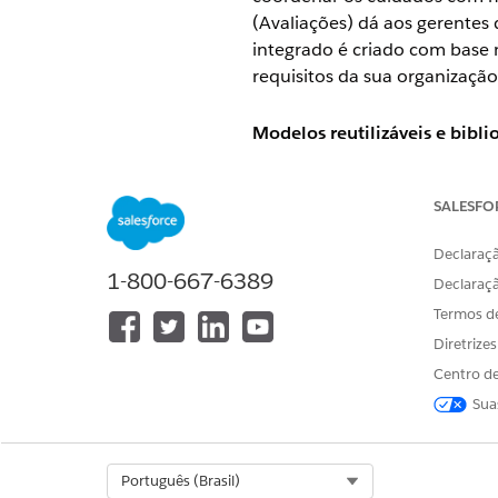
(Avaliações) dá aos gerentes
integrado é criado com base 
requisitos da sua organização
Modelos reutilizáveis e bibl
Crie uma biblioteca de defin
cuidados reutilizáveis. Esse
SALESFO
cenários comuns sem precisa
cuidados reutilizáveis e a b
Declaraçã
1-800-667-6389
com a vantagem adicional de 
Declaraç
Termos d
Lacunas de cuidados
Diretrize
Centro de
Ao habilitar Lacunas de cuida
Sua
tratamento do paciente para
cuidados avaliando medidas 
lacunas no tratamento ou cr
Select Org
Português (Brasil)