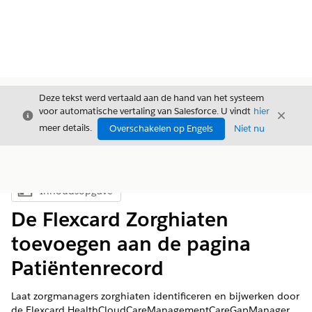
Deze tekst werd vertaald aan de hand van het systeem
voor automatische vertaling van Salesforce. U vindt
hier
Sluiten
Sluite
Sluiten
meer details.
Overschakelen op Engels
Niet nu
Inhoudsopgave
Inhoudsopgave weergeven
De Flexcard Zorghiaten
toevoegen aan de pagina
Patiëntenrecord
Laat zorgmanagers zorghiaten identificeren en bijwerken door
de Flexcard HealthCloudCareManagementCareGapManager