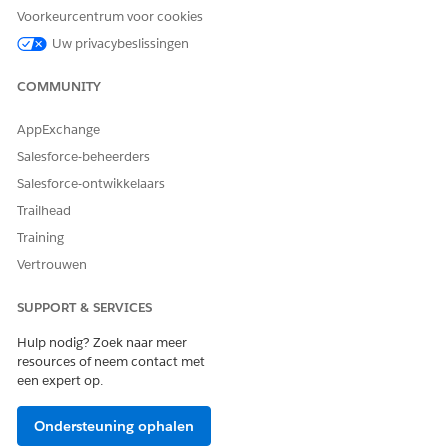
Voorkeurcentrum voor cookies
Uw privacybeslissingen
COMMUNITY
Maak een speciaal tabblad op uw pagina voor deze
TIP
FlexCard en plaats dit binnen dat tabblad.
AppExchange
Salesforce-beheerders
Selecteer de Flexcard-component die u op de pagina hebt
Salesforce-ontwikkelaars
geplaatst.
Trailhead
Zoek en selecteer in het deelvenster
componenteigenschappen
Training
in het veld
HealthCloudCareManagementCareGapManager
Vertrouwen
Flexcard-naam.
Sla de pagina op en activeer deze.
SUPPORT & SERVICES
Hulp nodig? Zoek naar meer
resources of neem contact met
HEEFT DIT ARTIKEL UW PROBLEEM OPGELOST?
een expert op.
Laat ons weten wat we kunnen doen om te verbeteren!
Ondersteuning ophalen
Ja
Nee