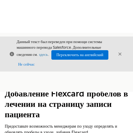
Данный текст был переведен при помощи системы
машинного перевода Salesforce. Дополнительные
Закрыть
Закры
сведения см.
здесь
.
Переключить на английский
Закрыт
Не сейчас
Содержание
Показать содержание
Добавление Flexcard пробелов в
лечении на страницу записи
пациента
Предоставьте возможность менеджерам по уходу определять и
обновлять пробелы в уходе, добавив Flexcard