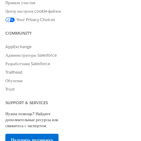
Правила участия
Центр настроек cookie-файлов
Your Privacy Choices
Создайте специальную вкладку на странице для этой
СОВЕТ
FlexCard и разместите ее внутри этой вкладки.
COMMUNITY
AppExchange
Выберите компонент Flexcard, размещенный на странице.
На панели свойств компонента найдите и выберите
Администраторы Salesforce
в поле «Имя
HealthCloudCareManagementCareGapManager
Разработчики Salesforce
Flexcard».
Trailhead
Сохраните и активируйте страницу.
Обучение
Trust
ЭТА СТАТЬЯ РЕШИЛА ВАШУ ПРОБЛЕМУ?
SUPPORT & SERVICES
Оставьте свой отзыв, чтобы мы могли стать лучше!
Нужна помощь? Найдите
Да
Нет
дополнительные ресурсы или
свяжитесь с экспертом.
Получить поддержку