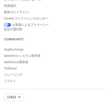
利用規約
参加ガイドライン:
Cookie プリファレンスセンター
この FlexCard のページに専用のタブを作成し、そ
ヒント
のタブ内に配置することをお勧めします。
お客様によるプライバシー
設定の選択肢
ページに配置した FlexCard コンポーネントを選択します。
COMMUNITY
コンポーネントのプロパティペインで、[
Flexcard 名]
フィー
ルドに「
」と入力します。
IndustriesHCCarePlanManager
AppExchange
[
決定表名
] フィールドに、応答のおすすめ決定表の API 参照
Salesforce システム管理者
名を入力します。
Salesforce 開発者
ページを保存して有効にします。
Trailhead
トレーニング
トラスト
この記事で問題は解決されましたか?
ご意見をお待ちしております。
はい
いいえ
Select Org
日本語