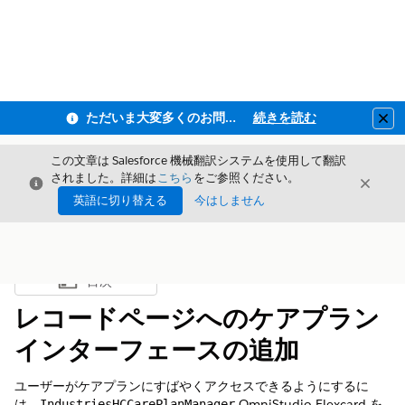
ただいま大変多くのお問い合わせをいただいており、ご連絡までにお時間を頂戴しております
続きを読む
Clo
この文章は Salesforce 機械翻訳システムを使用して翻訳
されました。詳細は
こちら
をご参照ください。
閉じる
閉じ
閉じる
英語に切り替える
今はしません
目次
目次を表示
レコードページへのケアプラン
インターフェースの追加
ユーザーがケアプランにすばやくアクセスできるようにするに
は、
OmniStudio Flexcard を
IndustriesHCCarePlanManager