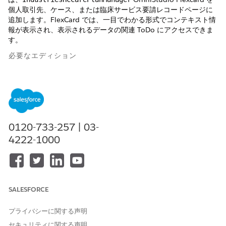
個人取引先、ケース、または臨床サービス要請レコードページに
追加します。FlexCard では、一目でわかる形式でコンテキスト情
報が表示され、表示されるデータの関連 ToDo にアクセスできま
す。
必要なエディション
使用可能なインターフェース: Lightning Experience
使用可能なエディション: Health Cloud が付属する
Enterprise
Edition および
Unlimited
Edition
0120-733-257 | 03-
必要なユーザー権限
4222-1000
ページを変更する
「アプリケーションのカスタ
マイズ」
Lightning アプリケーションビルダーで個人取引先、ケース、
SALESFORCE
または臨床サービス要請レコードページを開きます。
FlexCard コンポーネントをページレイアウトの適切な位置に
プライバシーに関する声明
配置します。
セキュリティに関する声明