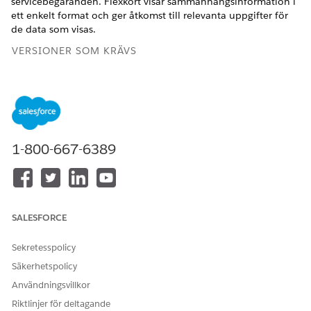
servicebegäranden. Flexkort visar sammanhangsinformation i
ett enkelt format och ger åtkomst till relevanta uppgifter för
de data som visas.
VERSIONER SOM KRÄVS
Tillgängliga i: Lightning Experience
Tillgängliga i:
Enterprise
och
Unlimited
Editions med Health
Cloud
1-800-667-6389
ANVÄNDARBEHÖRIGHETER SOM KRÄVS
Ändra sidor:
Anpassa program
Öppna en postsida för ett personkonto, ett kundcase eller
SALESFORCE
en klinisk servicebegäran i Lightning Appbyggare.
Placera komponenten Flexkort på en lämplig plats på din
Sekretesspolicy
sidlayout.
Säkerhetspolicy
Användningsvillkor
Riktlinjer för deltagande