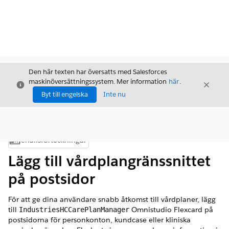
Den här texten har översatts med Salesforces
maskinöversättningssystem. Mer information
här
.
Stäng
Stäng
Stäng
Byt till engelska
Inte nu
Innehållsförteckningar
Visa innehållsförteckning
Lägg till vårdplangränssnittet
på postsidor
För att ge dina användare snabb åtkomst till vårdplaner, lägg
till
Omnistudio Flexcard på
IndustriesHCCarePlanManager
postsidorna för personkonton, kundcase eller kliniska