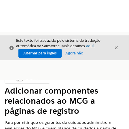
Este texto foi traduzido pelo sistema de tradução
automática da Salesforce. Mais detalhes
aqui
.
Fechar
Fecha
Fechar
Alternar para inglês
Agora não
Índice
Mostrar índice
Adicionar componentes
relacionados ao MCG a
páginas de registro
Para permitir que os gerentes de cuidados administrem
avaliações do MCG e criem planos de cuidados a partir de