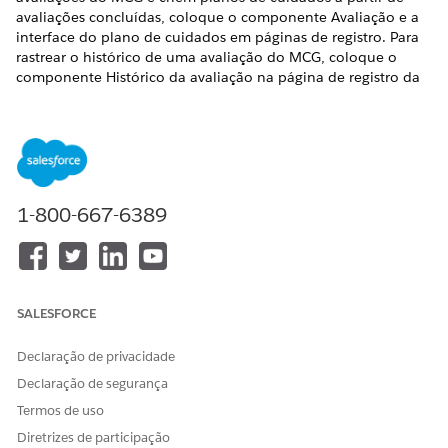
avaliações concluídas, coloque o componente Avaliação e a
interface do plano de cuidados em páginas de registro. Para
rastrear o histórico de uma avaliação do MCG, coloque o
componente Histórico da avaliação na página de registro da
avaliação.
EDIÇÕES OBRIGATÓRIAS
Disponível em: Lightning Experience
Disponível em: Edições
Enterprise
e
Unlimited
com o
1-800-667-6389
Health Cloud
PERMISSÕES NECESSÁRIAS DO USUÁRIO
Para modificar páginas:
Personalizar aplicativo
SALESFORCE
Coloque o componente Avaliação na página de registro
Declaração de privacidade
da solicitação de serviço clínico, caso ou conta.
Declaração de segurança
Termos de uso
Diretrizes de participação