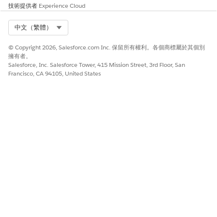
技術提供者
Experience Cloud
儲存並啟用頁面。
將「評估歷程記錄」元件放置在評估記錄頁面上。
Select Org
中文（繁體）
在 Lightning 應用程式產生器中開啟評估記錄頁面。
將「FlexCard」元件放置在您的版面配置上。
© Copyright 2026, Salesforce.com Inc. 保留所有權利。各個商標屬於其個別
選取您放置在頁面上的「FlexCard」元件。
擁有者。
Salesforce, Inc. Salesforce Tower, 415 Mission Street, 3rd Floor, San
在元件內容窗格中,尋找並選取「FlexCard 名稱」欄位中的
Francisco, CA 94105, United States
DiscoveryFrameworkAssessmentHistory
。
在「整合定義」欄位中,輸入您所建立 MCG 整合定義的開發
人員名稱。
儲存並啟用頁面。
「整合照護管理」現已連線至 MCG 系統。您的使用者可以存取產
業標準評估和照護指導方針,並建立由 MCG 通知的照護計畫。
另請參照：
Salesforce 說明:將評估元件新增至記錄頁面
Salesforce 說明:將照護計畫介面新增至記錄頁面
Salesforce 說明:瞭解評估歷程記錄 OmniStudio 元件
Salesforce 說明:針對 MCG 評估和照護指導方針設定您的組織