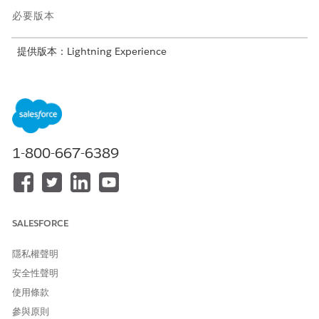
必要版本
提供版本：Lightning Experience
提供版本：含 Health Cloud 的
Enterprise
和
Unlimited
版本
使用者所需權限
若要修改頁面:
自訂應用程式
1-800-667-6389
將「評估」元件放置在帳戶、個案或臨床服務要求記錄頁面上。
SALESFORCE
MCG 評估不適用於「照護計畫活動」和首頁的「評估」
備註
隱私權聲明
元件。
安全性聲明
使用條款
在 Lightning 應用程式產生器中開啟個人帳戶、個案或臨床
參與原則
服務要求記錄頁面。