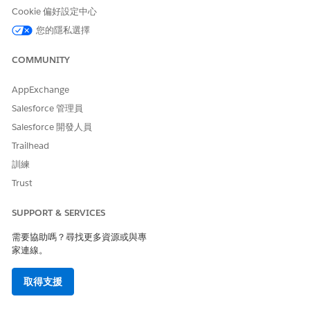
為「評估」元件新增標記為「評估」的自訂索引標籤。
Cookie 偏好設定中心
將「評估」元件拖曳至新的「評估」索引標籤。
您的隱私選擇
選取要在「評估」卡片上顯示的「評估」和「評估信封」欄
位。「評估」元件僅支援標準欄位,不支援自訂欄位。
COMMUNITY
選取要在「評估」卡片上顯示的 OmniProcess 欄位。
在「外部評估整合」欄位中,輸入您所建立 MCG 整合定義的
AppExchange
開發人員名稱。
Salesforce 管理員
儲存變更然後啟用頁面。
Salesforce 開發人員
將照護計畫介面放置在個人帳戶、個案或臨床服務要求記錄頁面
Trailhead
上。
在 Lightning 應用程式產生器中開啟個人帳戶、個案或臨床
訓練
服務要求記錄頁面。
Trust
將「FlexCard」元件放置在版面配置上的適當位置。
選取您放置在頁面上的「FlexCard」元件。
SUPPORT & SERVICES
在元件內容窗格中,尋找並選取「FlexCard 名稱」欄位中的
IndustriesHcCarePlanManager
。
需要協助嗎？尋找更多資源或與專
在「整合定義」欄位中,輸入您所建立 MCG 整合定義的開發
家連線。
人員名稱。
若要將照護計畫建立與更新工作流程中的「
搜尋
評估於」
取得支援
下拉式清單的預設值設定為「MCG 評估」,請選取「
設定
MCG 評估」作為搜尋評估的預設值
。