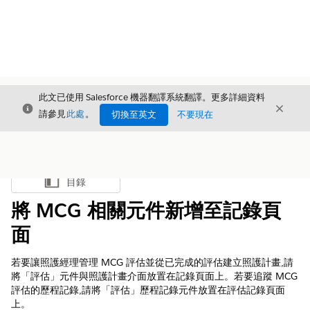
此文已使用 Salesforce 機器翻譯系統翻譯。更多詳細資料
結束
結束
結束
請參見
此處
。
切換至英文
不要現在
目錄
顯示目錄
將 MCG 相關元件新增至記錄頁
面
若要讓照護經理管理 MCG 評估並從已完成的評估建立照護計畫,請
將「評估」元件與照護計畫介面放置在記錄頁面上。若要追蹤 MCG
評估的歷程記錄,請將「評估」歷程記錄元件放置在評估記錄頁面
上。