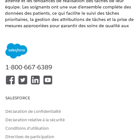
attente et les tendances de réalisation des tâches de leur
équipe. Les soignants ont une vue d'ensemble complète des
données des patients, ce qui facilite le suivi des tâches
prioritaires, la gestion des attributions de tâches et la prise de
mesures appropriées pour garantir des soins de qualité aux
patients.
ÉDITIONS REQUISES
Disponible avec : Lightning Experience
1-800-667-6389
Disponible avec : éditions
Enterprise
et
Unlimited
avec
Health Cloud
VOIR ÉGALEMENT :
SALESFORCE
Aide de Salesforce : Configuration de l'application
Enhanced Analytics for Healthcare
Déclaration de confidentialité
Aide de Salesforce : Tableaux de bord incorporés
Déclaration relative à la sécurité
Conditions d’utilisation
Directives de participation
CET ARTICLE A-T-IL RÉSOLU VOTRE PROBLÈME ?