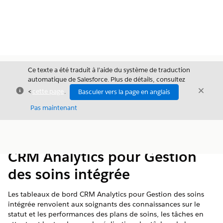
Ce texte a été traduit à l’aide du système de traduction
automatique de Salesforce. Plus de détails, consultez
Fermer
Ferme
<
cette page
.
Basculer vers la page en anglais
Fermer
Pas maintenant
Table des
Afficher la table des matières
matières
CRM Analytics pour Gestion
des soins intégrée
Les tableaux de bord CRM Analytics pour Gestion des soins
intégrée renvoient aux soignants des connaissances sur le
statut et les performances des plans de soins, les tâches en