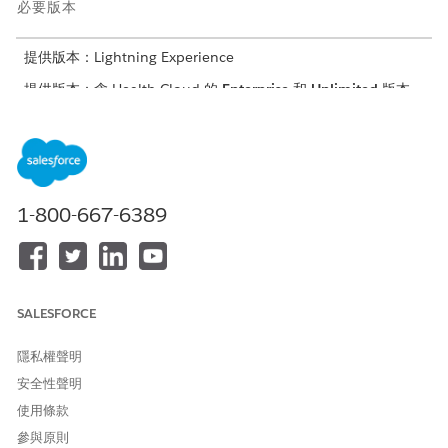
必要版本
提供版本：Lightning Experience
提供版本：含 Health Cloud 的
Enterprise
和
Unlimited
版本
另請參照：
Salesforce 說明：設定增強型 Analytics for Healthcare 應用程
式
1-800-667-6389
Salesforce 說明：內嵌顯示面板
此文章是否解決您的問題？
SALESFORCE
請讓我們知道，以便我們改進！
隱私權聲明
是
否
安全性聲明
使用條款
參與原則