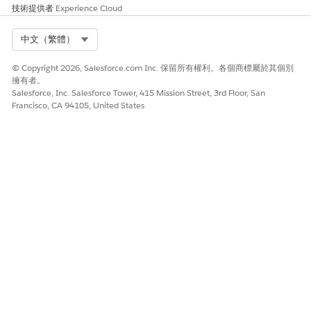
技術提供者
Experience Cloud
Select Org
中文（繁體）
© Copyright 2026, Salesforce.com Inc. 保留所有權利。各個商標屬於其個別
擁有者。
Salesforce, Inc. Salesforce Tower, 415 Mission Street, 3rd Floor, San
Francisco, CA 94105, United States