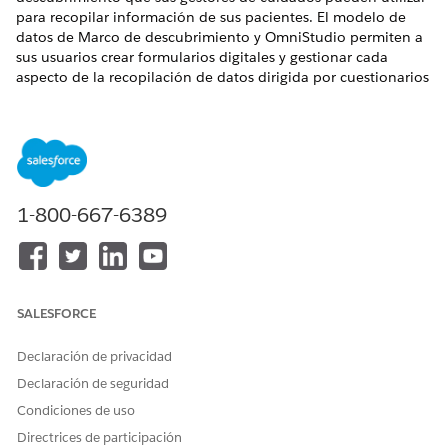
para recopilar información de sus pacientes. El modelo de
datos de Marco de descubrimiento y OmniStudio permiten a
sus usuarios crear formularios digitales y gestionar cada
aspecto de la recopilación de datos dirigida por cuestionarios
de acuerdo con sus políticas.
EDICIONES NECESARIAS
Disponible en: Lightning Experience
Disponible en:
Enterprise Edition
y
Unlimited Edition
con
1-800-667-6389
Health Cloud
Cuando un gestor de cuidados utiliza evaluaciones
completadas para crear un plan de cuidados, Gestión de
cuidados integrada le proporciona recomendaciones sobre
SALESFORCE
qué componentes puede agregar a ese plan de cuidados.
Estas recomendaciones pueden ser problemas, objetivos o
Declaración de privacidad
intervenciones. Las recomendaciones que ven los usuarios se
Declaración de seguridad
basan en cómo asigna cada pregunta de evaluación y sus
opciones de respuesta a elementos en su biblioteca de IGP
Condiciones de uso
(Intervención de objetivos de problemas).
Directrices de participación