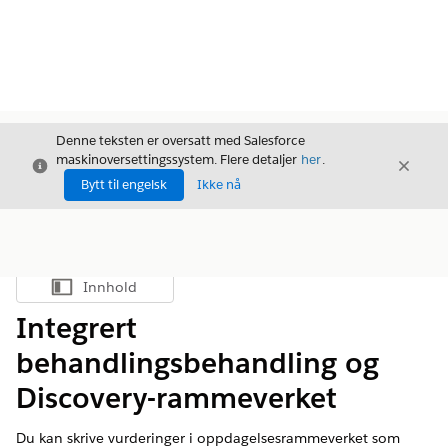
Denne teksten er oversatt med Salesforce
maskinoversettingssystem. Flere detaljer
her
.
Avslutt
Avslut
Avslutt
Bytt til engelsk
Ikke nå
Innhold
Vis innholdsfortegnelse
Integrert
behandlingsbehandling og
Discovery-rammeverket
Du kan skrive vurderinger i oppdagelsesrammeverket som