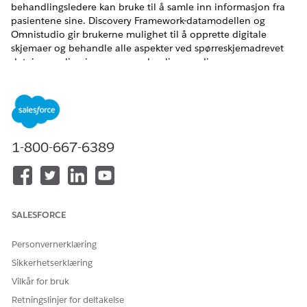
behandlingsledere kan bruke til å samle inn informasjon fra
pasientene sine. Discovery Framework-datamodellen og
Omnistudio gir brukerne mulighet til å opprette digitale
skjemaer og behandle alle aspekter ved spørreskjemadrevet
datainnsamling i samsvar med policyene dine.
NØDVENDIGE UTGAVER
Tilgjengelig i Lightning Experience
Tilgjengelig i
Enterprise
og
Unlimited
Edition med Health
1-800-667-6389
Cloud
Når en behandlingsleder bruker fullførte vurderinger til å
opprette en behandlingsplan, gir Integrert
behandlingsbehandling dem anbefalinger om hvilke
SALESFORCE
komponenter de kan legge til i denne behandlingsplanen.
Disse anbefalingene kan være problemer, mål eller
Personvernerklæring
intervensjoner. Anbefalingene som brukere ser, er basert på
hvordan du tilordner hvert vurderingsspørsmål og
Sikkerhetserklæring
svaralternativene deres til elementer i PGI-biblioteket
Vilkår for bruk
(Problem Goal Intervention).
Retningslinjer for deltakelse