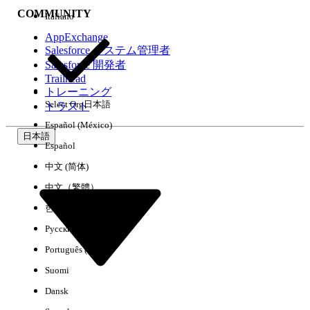
COMMUNITY
Italiano
AppExchange
Salesforce システム管理者
Salesforce 開発者
環境
Trailhead
トレーニング
Select Org
日本語
トラスト
Español (México)
日本語
Español
すべてクリア
完了
中文 (简体)
中文（繁體）
한국어
Русский
Português (Brasil)
Suomi
Dansk