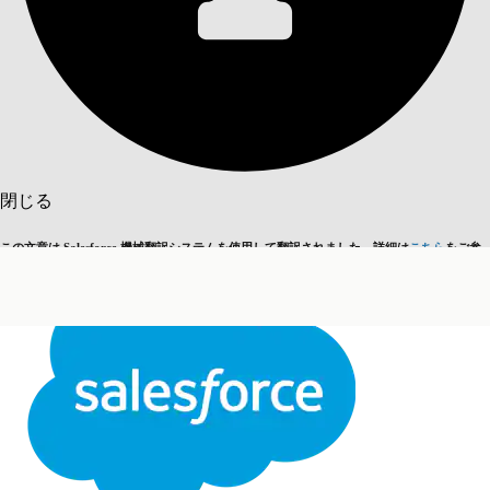
目次を表示
目次
検索
閉じる
この文章は Salesforce 機械翻訳システムを使用して翻訳されました。詳細は
こちら
をご参
英語に切り替える
今はしません
照ください。
閉じる
閉じる