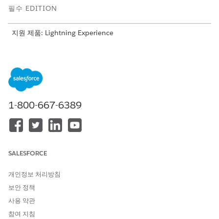
필수 EDITION
지원 제품: Lightning Experience
지원 제품:
Enterprise
및
Unlimited
Edition
필요한 사용자 권한
권한 할당
사용자 관리
1-800-667-6389
설정에서 빠른 찾기 상자에
를 입력한 다음,
사용자
를 선
사용자
택합니다.
적절한 사용자를 선택합니다.
권한 집합 라이센스 할당 관련 목록에서
할당 편집
을 클릭합니
다.
SALESFORCE
커뮤니티용 OmniStudio 런타임 및 커뮤니티용 HealthCloud
권한 집합 라이센스를 선택합니다.
개인정보 처리방침
작업 시간을 절약해보십시오.
보안 정책
데이터 집합 할당 관련 목록에서
할당 편집
을 클릭합니다.
사용 약관
Experience Cloud 사이트용 통합 케어 관리
권한 집합을 활성
화된 권한 집합 목록으로 이동합니다.
참여 지침