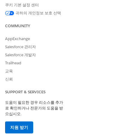
이스에서 업데이트
쿠키 기본 설정 센터
가 제한되지만 레코
드 페이지에서 활성
귀하의 개인정보 보호 선택
화됩니다.
COMMUNITY
수입품
수동 유형 상태만
수동 유형 상태에
가능한 값입니다.
필요합니다.
AppExchange
수동으로 생성됨
수동 유형 상태만
수동 유형 상태에
Salesforce 관리자
가능한 값입니다.
필요합니다.
Salesforce 개발자
Trailhead
교육
이 기사를 통해 문제를 해결했습니까?
신뢰
개선을 위한 의견을 보내주세요.
SUPPORT & SERVICES
예
아니요
도움이 필요한 경우 리소스를 추가
로 확인하거나 전문가의 도움을 받
으십시오.
지원 받기