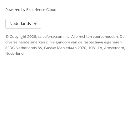
typen zijn
handmatige
mogelijke
typen.
Powered by
Experience Cloud
waarden.
Select Org
Nederlands
© Copyright 2026, salesforce.com inc. Alle rechten voorbehouden. De
diverse handelsmerken zijn eigendom van de respectieve eigenaren.
HEEFT DIT ARTIKEL UW PROBLEEM OPGELOST?
SFDC Netherlands BV, Gustav Mahlerlaan 2970, 1081 LA, Amsterdam,
Laat ons weten wat we kunnen doen om te verbeteren!
Nederland
Ja
Nee