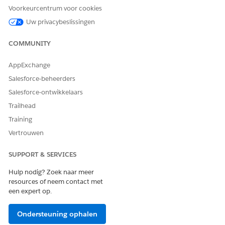
Berekend
Verplicht voor
U kunt statussen
Voorkeurcentrum voor cookies
statussen van
van handmatige
Uw privacybeslissingen
handmatige
typen niet
typen.
bijwerken naar
COMMUNITY
statussen van
evaluatietypen.
AppExchange
Als de status
Salesforce-beheerders
Evalueert
is,
worden updates
Salesforce-ontwikkelaars
beperkt in de
Trailhead
interface
Training
Zorghiaat, maar
ingeschakeld op
Vertrouwen
recordpagina's.
SUPPORT & SERVICES
Geïmporteerd
Alleen statussen
Verplicht voor
van handmatige
statussen van
Hulp nodig? Zoek naar meer
typen zijn
handmatige
resources of neem contact met
mogelijke
typen.
een expert op.
waarden.
Handmatig
Alleen statussen
Verplicht voor
Ondersteuning ophalen
gemaakt
van handmatige
statussen van