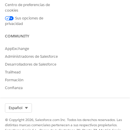
Centro de preferencias de
cookies
Para configurar un sitio de Experience, consulte Lista de
comprobación de configuración de
Experience Cloud para
Sus opciones de
Health Cloud
.
privacidad
COMMUNITY
¿RESOLVIÓ ESTE ARTÍCULO SU PROBLEMA?
AppExchange
¡Háganos saber cómo podemos mejorar!
Administradores de Salesforce
Desarrolladores de Salesforce
Sí
No
Trailhead
Formación
Confianza
Select Org
Español
© Copyright 2026, Salesforce.com Inc. Todos los derechos reservados. Las
distintas marcas comerciales pertenecen a sus respectivos propietarios.