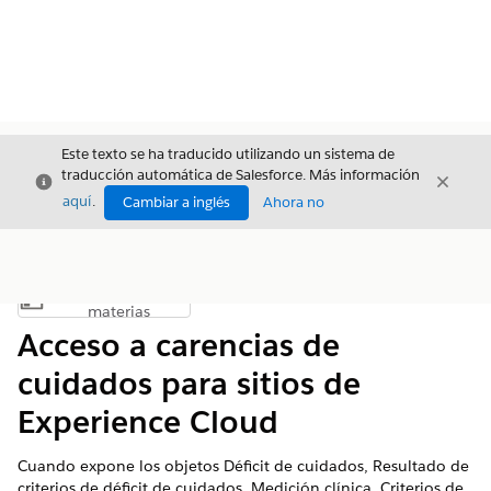
Este texto se ha traducido utilizando un sistema de
traducción automática de Salesforce. Más información
Cerrar
Cerrar
Cerrar
aquí
.
Cambiar a inglés
Ahora no
Índice de
Mostrar índice de materias
materias
Acceso a carencias de
cuidados para sitios de
Experience Cloud
Cuando expone los objetos Déficit de cuidados, Resultado de
criterios de déficit de cuidados, Medición clínica, Criterios de