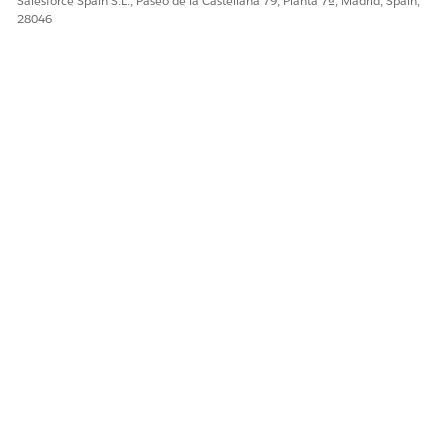
Salesforce Spain S.L., Paseo de la Castellana 79, Planta 7ª, Madrid, Spain,
28046