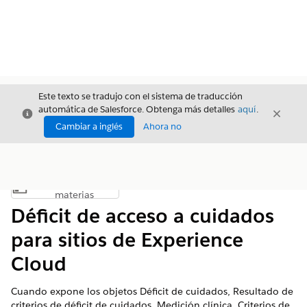
Este texto se tradujo con el sistema de traducción
automática de Salesforce. Obtenga más detalles
aquí
.
Cerrar
Cerrar
Cerrar
Cambiar a inglés
Ahora no
Índice de
Mostrar índice de materias
materias
Déficit de acceso a cuidados
para sitios de Experience
Cloud
Cuando expone los objetos Déficit de cuidados, Resultado de
criterios de déficit de cuidados, Medición clínica, Criterios de