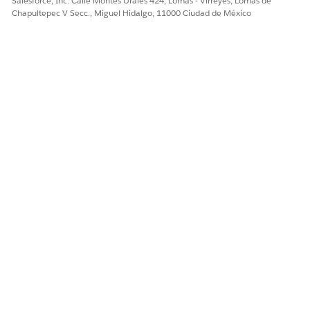
Salesforce, Inc. Calle Montes Urales 424, Lomas - Virreyes, Lomas de
Chapultepec V Secc., Miguel Hidalgo, 11000 Ciudad de México