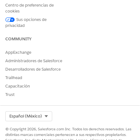
Centro de preferencias de
cookies
Para configurar un sitio de Experience, consulte Lista de
comprobación de configuración de
Experience Cloud para
Sus opciones de
Health Cloud
.
privacidad
COMMUNITY
¿RESOLVIÓ ESTE ARTÍCULO SU PROBLEMA?
AppExchange
¡Háganos saber cómo podemos mejorar!
Administradores de Salesforce
Desarrolladores de Salesforce
Sí
No
Trailhead
Capacitación
Trust
Select Org
Español (México)
© Copyright 2026, Salesforce.com Inc. Todos los derechos reservados. Las
distintas marcas comerciales pertenecen a sus respectivos propietarios.